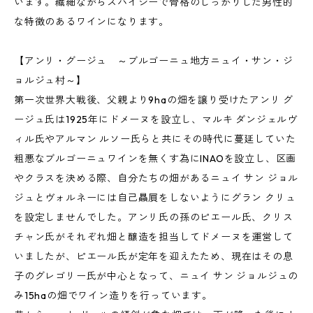
います。繊細ながらスパイシーで骨格のしっかりした男性的
な特徴のあるワインになります。
【アンリ・グージュ ～ブルゴーニュ地方ニュイ・サン・ジ
ョルジュ村～】
第一次世界大戦後、父親より9haの畑を譲り受けたアンリ グ
ージュ氏は1925年にドメーヌを設立し、マルキ ダンジェルヴ
ィル氏やアルマン ルソー氏らと共にその時代に蔓延していた
粗悪なブルゴーニュワインを無くす為にINAOを設立し、区画
やクラスを決める際、自分たちの畑があるニュイ サン ジョル
ジュとヴォルネーには自己贔屓をしないようにグラン クリュ
を設定しませんでした。アンリ氏の孫のピエール氏、クリス
チャン氏がそれぞれ畑と醸造を担当してドメーヌを運営して
いましたが、ピエール氏が定年を迎えたため、現在はその息
子のグレゴリー氏が中心となって、ニュイ サン ジョルジュの
み15haの畑でワイン造りを行っています。