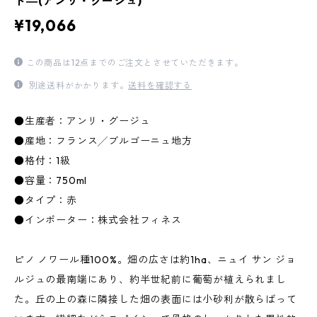
ト―(アンリ・グージュ)
¥19,066
この商品は12点までのご注文とさせていただきます。
別途送料がかかります。
送料を確認する
●生産者：アンリ・グージュ
●産地：フランス╱ブルゴーニュ地方
●格付：1級
●容量：750ml
●タイプ：赤
●インポーター：株式会社フィネス
ピノ ノワール種100%。畑の広さは約1ha、ニュイ サン ジョ
ルジュの最南端にあり、約半世紀前に葡萄が植えられまし
た。丘の上の森に隣接した畑の表面には小砂利が散らばって