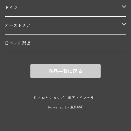
ブリューノ・デゾネイ・ビセイ(フラジェ・エシェゾー)
モンテリー・デュエレ・ポルシュレ(モンテリー)
ギイ・ブルトン(モルゴン)
レジス・ミネ(プイィ・フュメ)
ド・ラ・ノブレ(シノン)
ペリカン
ウィラメット・ヴァレー
ドイツ
エマニュエル・ルジェ(フラジェ・エシェゾー)
マリウス・ドゥラルシュ(ペルナン・ヴェルジュレス)
ド・ヴェルニュス(レニエ)
アンドレ・ヴァタン(サンセール)
ニコラ・ジェイ
ラインガウ
オーストリア
ニコラ・ルジェ(フラジェ・エシェゾー)
ドニ・ペール・エ・フィス(ペルナン・ヴェルジュレス)
ゲオルグ・ブロイヤー
フランケン
テルメンレギオン
日本／山梨県
メオ・カミュゼ(ヴォーヌ・ロマネ)
コント・ラフォン(ムルソー)
ルドルフ・フォルスト
ヨハネスホフ・ライニッシュ
クレムスタール
メオ・カミュゼ・フレール・エ・スール(ヴォーヌ・ロマネ)
フランソワ・ミクルスキ(ムルソー)
商品一覧に戻る
セップ・モーザ―
カンプタール
アンリ・グージュ(ニュイ・サン・ジョルジュ)
バンジャマン・ルルー(ボーヌ)
マラート
ヒルシュ
ヴァーグラム
© ヒロヤショップ 地下ワインセラー
ドニ・モルテ(ジュヴレ・シャンベルタン)
ルフレーヴ(ピュリニー・モンラッシェ)
Powered by
シュタット・クレムス
シュロス・ゴベルスブルグ
二グル
ミッテルブルゲンランド
フレデリック・エスモナン(ジュヴレ・シャンベルタン)
エティエンヌ・ソゼ(ピュリニー・モンラッシェ)
ビルギット・アイヒンガー
レート