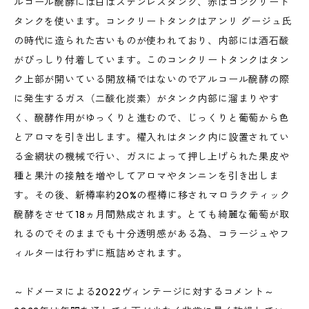
ルコール醗酵には白はステンレスタンク、赤はコンクリート
タンクを使います。コンクリートタンクはアンリ グージュ氏
の時代に造られた古いものが使われており、内部には酒石酸
がびっしり付着しています。このコンクリートタンクはタン
ク上部が開いている開放桶ではないのでアルコール醗酵の際
に発生するガス（二酸化炭素）がタンク内部に溜まりやす
く、醗酵作用がゆっくりと進むので、じっくりと葡萄から色
とアロマを引き出します。櫂入れはタンク内に設置されてい
る金網状の機械で行い、ガスによって押し上げられた果皮や
種と果汁の接触を増やしてアロマやタンニンを引き出しま
す。その後、新樽率約20%の樫樽に移されマロラクティック
醗酵をさせて18ヵ月間熟成されます。とても綺麗な葡萄が取
れるのでそのままでも十分透明感がある為、コラージュやフ
ィルターは行わずに瓶詰めされます。
～ドメーヌによる2022ヴィンテージに対するコメント～