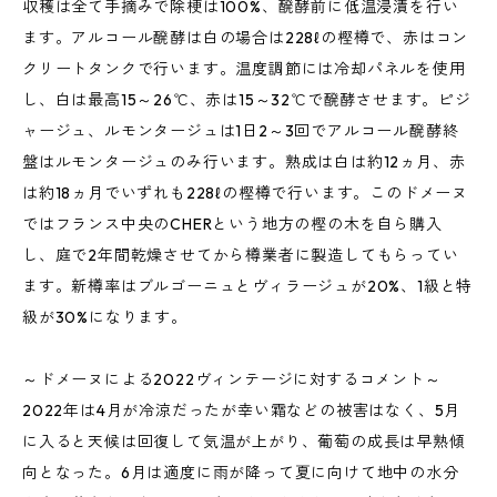
収穫は全て手摘みで除梗は100%、醗酵前に低温浸漬を行い
ます。アルコール醗酵は白の場合は228ℓの樫樽で、赤はコン
クリートタンクで行います。温度調節には冷却パネルを使用
し、白は最高15～26℃、赤は15～32℃で醗酵させます。ピジ
ャージュ、ルモンタージュは1日2～3回でアルコール醗酵終
盤はルモンタージュのみ行います。熟成は白は約12ヵ月、赤
は約18ヵ月でいずれも228ℓの樫樽で行います。このドメーヌ
ではフランス中央のCHERという地方の樫の木を自ら購入
し、庭で2年間乾燥させてから樽業者に製造してもらってい
ます。新樽率はブルゴーニュとヴィラージュが20%、1級と特
級が30%になります。
～ドメーヌによる2022ヴィンテージに対するコメント～
2022年は4月が冷涼だったが幸い霜などの被害はなく、5月
に入ると天候は回復して気温が上がり、葡萄の成長は早熟傾
向となった。6月は適度に雨が降って夏に向けて地中の水分