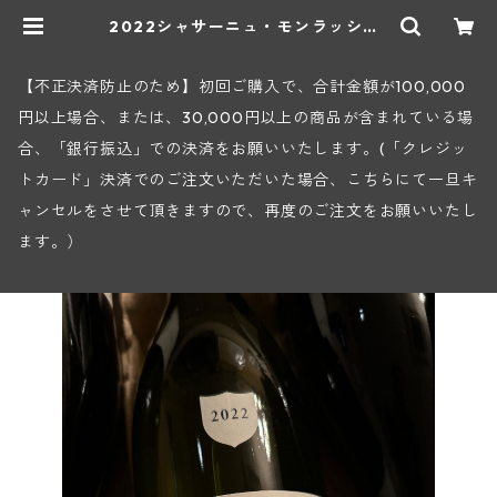
2022シャサーニュ・モンラッシェ1
級ラ・ブードリオット・ブラン(フォ
ンテーヌ・ガニャール) | ヒロヤショ
ップ 地下ワインセラー
【不正決済防止のため】初回ご購入で、合計金額が100,000
円以上場合、または、30,000円以上の商品が含まれている場
合、「銀行振込」での決済をお願いいたします。(「クレジッ
トカード」決済でのご注文いただいた場合、こちらにて一旦キ
ャンセルをさせて頂きますので、再度のご注文をお願いいたし
ます。）