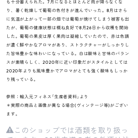
も十分蓄えられた。7月になるとほとんど雨が降らなくな
り、暑く乾燥して葡萄の色付きが進んでいった。8月はさら
に気温が上がって一部の畑では葡萄が焼けてしまう被害も出
たが、葡萄の健康状態は概ね良好で8月26日から収穫を開始
した。葡萄の果皮は厚く果肉は凝縮していたので、赤は色調
が濃く鮮やかなアロマがあり、ストラクチャーがしっかりし
た旨味豊かな味わいになっている。白は酸味と甘味のバラン
スが素晴らしく、2020年に近い印象だがスタイルとしては
2020年よりも風味豊かでアロマがとても強く酸味もしっか
り残っている。
参照：輸入元フィネス｢生産者資料｣より
＊実際の商品と画像が異なる場合(ヴィンテージ等)がござい
ます。
このショップでは酒類を取り扱っ