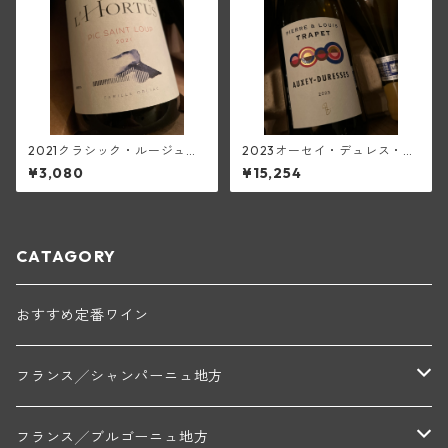
2021クラシック・ルージュ・
2023オーセイ・デュレス・ブ
ピク・サン・ルー<ベルジュリ
ラン(ピエール・エ・ルイ・ト
¥3,080
¥15,254
ー・ド・ロルチュ>(ド・ロル
ラペ)
チュ)
CATAGORY
おすすめ定番ワイン
フランス╱シャンパーニュ地方
モンターニュ・ド・ランス
フランス╱ブルゴーニュ地方