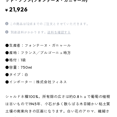
ット・ブラン(フォンテーヌ・ガニャール)
21,926
¥
この商品は12点までのご注文とさせていただきます。
別途送料がかかります。
送料を確認する
●生産者：フォンテーヌ・ガニャール
●産地：フランス╱ブルゴーニュ地方
●格付：1級
●容量：750ml
●タイプ：白
●インポーター：株式会社フィネス
シャルドネ種100%。所有畑の広さは約0.8ｈａで葡萄の植樹
は古いもので1945年、小石が多く散らばる木目細かい粘土質
土壌の南東向きの区画になります。白い花のアロマ、繊細さ