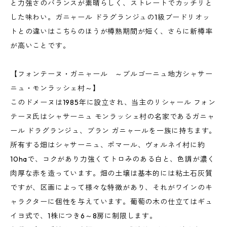
と力強さのバランスが素晴らしく、ストレートでカッチリと
した味わい。ガニャール ドラグランジュの1級ブードリオッ
トとの違いはこちらのほうが樽熟期間が短く、さらに新樽率
が高いことです。
【フォンテーヌ・ガニャール ～ブルゴーニュ地方シャサー
ニュ・モンラッシェ村～】
このドメーヌは1985年に設立され、当主のリシャール フォン
テーヌ氏はシャサーニュ モンラッシェ村の名家であるガニャ
ール ドラグランジュ、ブラン ガニャールを一族に持ちます。
所有する畑はシャサーニュ、ポマール、ヴォルネイ村に約
10haで、コクがあり力強くてトロみのある白と、色調が濃く
肉厚な赤を造っています。畑の土壌は基本的には粘土石灰質
ですが、区画によって様々な特徴があり、それがワインのキ
ャラクターに個性を与えています。葡萄の木の仕立てはギュ
イヨ式で、1株につき6～8房に制限します。