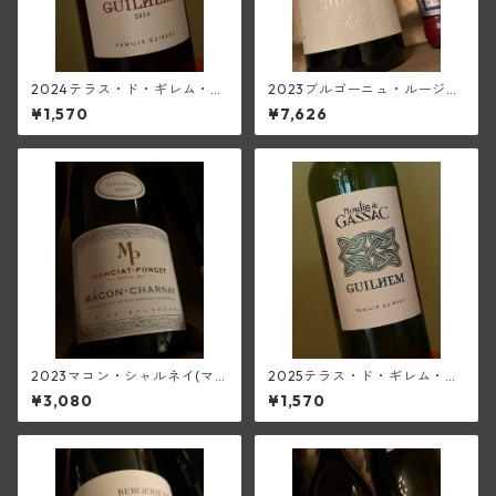
2024テラス・ド・ギレム・ル
2023ブルゴーニュ・ルージュ
ージュ・ヴィエーユ・ヴィー
(トラペ)
¥1,570
¥7,626
ニュ<ペイ・デロ―>(ムーラ
ン・ド・ガサック)
2023マコン・シャルネイ(マ
2025テラス・ド・ギレム・ブ
ンシア・ポンセ)
ラン・ヴィエーユ・ヴィーニ
¥3,080
¥1,570
ュ<ペイ・デロ―>(ムーラン・
ド・ガサック)