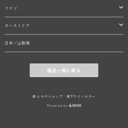
ブリューノ・デゾネイ・ビセイ(フラジェ・エシェゾー)
モンテリー・デュエレ・ポルシュレ(モンテリー)
ギイ・ブルトン(モルゴン)
レジス・ミネ(プイィ・フュメ)
ド・ラ・ノブレ(シノン)
ペリカン
ウィラメット・ヴァレー
ドイツ
エマニュエル・ルジェ(フラジェ・エシェゾー)
マリウス・ドゥラルシュ(ペルナン・ヴェルジュレス)
ド・ヴェルニュス(レニエ)
アンドレ・ヴァタン(サンセール)
ニコラ・ジェイ
ラインガウ
オーストリア
ニコラ・ルジェ(フラジェ・エシェゾー)
ドニ・ペール・エ・フィス(ペルナン・ヴェルジュレス)
ゲオルグ・ブロイヤー
フランケン
テルメンレギオン
日本／山梨県
メオ・カミュゼ(ヴォーヌ・ロマネ)
コント・ラフォン(ムルソー)
ルドルフ・フォルスト
ヨハネスホフ・ライニッシュ
クレムスタール
メオ・カミュゼ・フレール・エ・スール(ヴォーヌ・ロマネ)
フランソワ・ミクルスキ(ムルソー)
商品一覧に戻る
セップ・モーザ―
カンプタール
アンリ・グージュ(ニュイ・サン・ジョルジュ)
バンジャマン・ルルー(ボーヌ)
マラート
ヒルシュ
ヴァーグラム
© ヒロヤショップ 地下ワインセラー
ドニ・モルテ(ジュヴレ・シャンベルタン)
ルフレーヴ(ピュリニー・モンラッシェ)
Powered by
シュタット・クレムス
シュロス・ゴベルスブルグ
二グル
ミッテルブルゲンランド
フレデリック・エスモナン(ジュヴレ・シャンベルタン)
エティエンヌ・ソゼ(ピュリニー・モンラッシェ)
ビルギット・アイヒンガー
レート