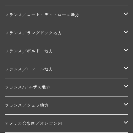
トリシェ・ディディエ
コート・デ・ブラン
シャブリ地区
フランス╱コート・デュ・ローヌ地方
ミッシェル・ジュネ
プティ・ポンティニィ(シャブリ)
コート・ド・ニュイ地区
北部地区
フランス╱ラングドック地方
アラン・マティアス(トネロワ)
クロード・デュガ(ジュヴレ・シャンベルタン)
ジャン・ルイ・シャーヴ(エルミタージュ)
コート・ド・ボーヌ地区
南部地区
コトー・デュ・ラングドック地区
フランス╱ボルドー地方
セラファン・ペール・エ・フィス(ジュヴレ・シャンベルタン)
ジャン・ルイ・シャーヴ・セレクション(エルミタージュ)
フランソワーズ・ジャニアール(ペルナン・ヴェルジュレス)
ル・ヴュー・ドンジョン(シャトーヌフ・デュ・パプ)
ド・ロルチュ(ヴァルフローネ)
コート・シャロネーズ地区
ヴァン・ド・ペイ・ド・レロー
アントル・ドゥー・メール地区
フランス╱ロワール地方
ルシアン・ボワイヨ(ジュヴレ・シャンベルタン)
マルキ・ダンジェルヴィル(ヴォルネー)
シャトー・ライヤ(シャトーヌフ・デュ・パプ)
ロワイエ(コート・デュ・クーショワ)
ムーラン・ド・ガサック
シャトー・レストリーユ
マコネ地区
メドック地区
ペイ・ナンテ地区
フランス/アルザス地方
トラペ・ペール・エ・フィス(ジュヴレ・シャンベルタン)
ジャン・マリー・ブズロー(ムルソー)
シャトー・デ・トゥール(シャトーヌフ・デュ・パプ)
A&Pド・ヴィレーヌ(ブーズロン)
マンシア・ポンセ(シャントレ)
シャトー・ル・タンプル
デ・オー・ペミオン(ムスカデ)
ボージョレ地区
サントル・ニヴェルネ地区
ロリー・ガスマン
フランス／ジュラ地方
ジョルジュ・ルーミエ(シャンボール・ミュジニー)
シャトー・ド・ラ・ヴェル╱ベルトラン・ダルヴィオ(ムルソー)
デ・ザムリエ(ヴァッケラス)
ルイ・ジャド(ジヴリ―)
フランク・ジュイヤール(ジュリエナ)
ディディエ・ダグノー(プイィ・フュメ)
トゥーレーヌ地区
アルボワ
アメリカ合衆国／オレゴン州