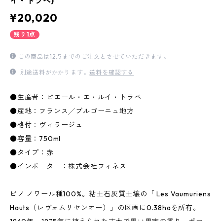
イ・トラペ)
¥20,020
残り1点
この商品は12点までのご注文とさせていただきます。
別途送料がかかります。
送料を確認する
●生産者：ピエール・エ・ルイ・トラペ
●産地：フランス╱ブルゴーニュ地方
●格付：ヴィラージュ
●容量：750ml
●タイプ：赤
●インポーター：株式会社フィネス
ピノ ノワール種100%。粘土石灰質土壌の「 Les Vaumuriens
Hauts（レヴォムリヤンオー）」の区画に0.38haを所有。