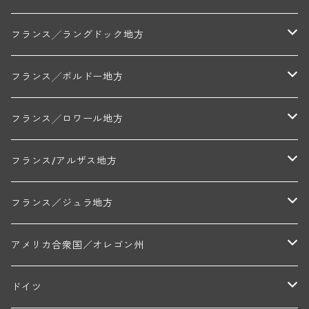
ミッシェル・ジュネ
プティ・ポンティニィ(シャブリ)
コート・ド・ニュイ地区
北部地区
フランス╱ラングドック地方
アラン・マティアス(トネロワ)
クロード・デュガ(ジュヴレ・シャンベルタン)
ジャン・ルイ・シャーヴ(エルミタージュ)
コート・ド・ボーヌ地区
南部地区
コトー・デュ・ラングドック地区
フランス╱ボルドー地方
セラファン・ペール・エ・フィス(ジュヴレ・シャンベルタン)
ジャン・ルイ・シャーヴ・セレクション(エルミタージュ)
フランソワーズ・ジャニアール(ペルナン・ヴェルジュレス)
ル・ヴュー・ドンジョン(シャトーヌフ・デュ・パプ)
ド・ロルチュ(ヴァルフローネ)
コート・シャロネーズ地区
ヴァン・ド・ペイ・ド・レロー
アントル・ドゥー・メール地区
フランス╱ロワール地方
ルシアン・ボワイヨ(ジュヴレ・シャンベルタン)
マルキ・ダンジェルヴィル(ヴォルネー)
シャトー・ライヤ(シャトーヌフ・デュ・パプ)
ロワイエ(コート・デュ・クーショワ)
ムーラン・ド・ガサック
シャトー・レストリーユ
マコネ地区
メドック地区
ペイ・ナンテ地区
フランス/アルザス地方
トラペ・ペール・エ・フィス(ジュヴレ・シャンベルタン)
ジャン・マリー・ブズロー(ムルソー)
シャトー・デ・トゥール(シャトーヌフ・デュ・パプ)
A&Pド・ヴィレーヌ(ブーズロン)
マンシア・ポンセ(シャントレ)
シャトー・ル・タンプル
デ・オー・ペミオン(ムスカデ)
ボージョレ地区
サントル・ニヴェルネ地区
ロリー・ガスマン
フランス／ジュラ地方
ジョルジュ・ルーミエ(シャンボール・ミュジニー)
シャトー・ド・ラ・ヴェル╱ベルトラン・ダルヴィオ(ムルソー)
デ・ザムリエ(ヴァッケラス)
ルイ・ジャド(ジヴリ―)
フランク・ジュイヤール(ジュリエナ)
ディディエ・ダグノー(プイィ・フュメ)
トゥーレーヌ地区
アルボワ
アメリカ合衆国／オレゴン州
ブリューノ・デゾネイ・ビセイ(フラジェ・エシェゾー)
モンテリー・デュエレ・ポルシュレ(モンテリー)
ギイ・ブルトン(モルゴン)
レジス・ミネ(プイィ・フュメ)
ド・ラ・ノブレ(シノン)
ペリカン
ウィラメット・ヴァレー
ドイツ