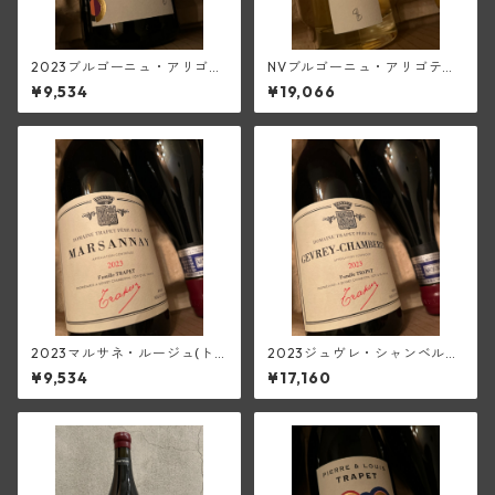
2023ブルゴーニュ・アリゴ
NVブルゴーニュ・アリゴテ・
テ・スー・シャトレ(ピエー
スー・シャトレ・パスリエ【3
¥9,534
¥19,066
ル・エ・ルイ・トラペ)
75ml／白甘口】(ピエール・
エ・ルイ・トラペ)
2023マルサネ・ルージュ(ト
2023ジュヴレ・シャンベルタ
ラペ)
ン(トラペ)
¥9,534
¥17,160