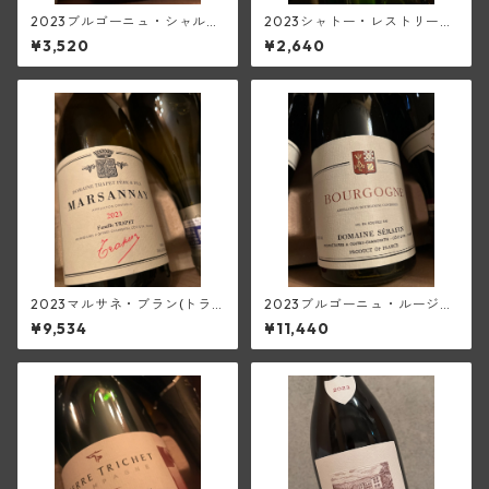
2023ブルゴーニュ・シャルド
2023シャトー・レストリー
ネ(ロワイエ)
ユ・ブラン(アントル・ドゥ
¥3,520
¥2,640
ー・メール)
2023マルサネ・ブラン(トラ
2023ブルゴーニュ・ルージュ
ペ)
(セラファン)
¥9,534
¥11,440