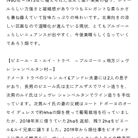
1960年～1975年に植えられた古木で黒い果実の香り、ポマー
ルらしい力強さと凝縮感がありつつもエレガントな柔らかさ
も兼ね備えていて旨味たっぷりの味わいです。北東向きの涼
しい区画なので温暖化が進んでいる現状、とてもブルゴーニ
ュらしいニュアンスが出やすく、今後素晴らしくなっていく
であろう畑です。
【ピエール・エ・ルイ・トラペ ～ブルゴーニュ地方ジュヴ
レ シャンベルタン村～】
ドメーヌ トラペのジャン ルイ&アンドレ夫妻には2人の息子
がおり、長男のピエール氏は主にアルザスでワイン造りを、
次男のルイ氏はジュヴレ シャンベルタンでワイン造りを手伝
っています。次男ルイ氏の妻の父親はコート ド ボーヌのオー
セイ デュレスで約4haの畑を使って葡萄栽培を行っていまし
たが、2018年末に借りていた2haを返却、残り2haをピエー
ル&ルイ兄弟に譲りました。2019年から畑仕事をビオディナ