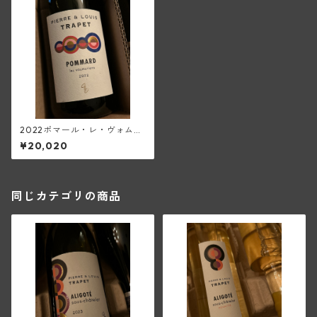
2022ポマール・レ・ヴォムリ
ヤン(ピエール・エ・ルイ・ト
¥20,020
ラペ)
同じカテゴリの商品