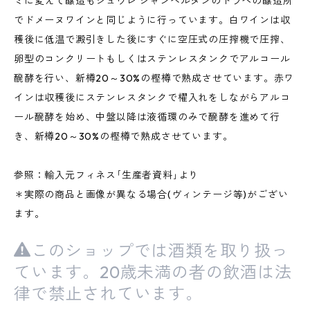
ミに変えて醸造もジュヴレ シャンベルタンのトラペの醸造所
でドメーヌワインと同じように行っています。白ワインは収
穫後に低温で澱引きした後にすぐに空圧式の圧搾機で圧搾、
卵型のコンクリートもしくはステンレスタンクでアルコール
醗酵を行い、新樽20～30%の樫樽で熟成させています。赤ワ
インは収穫後にステンレスタンクで櫂入れをしながらアルコ
ール醗酵を始め、中盤以降は液循環のみで醗酵を進めて行
き、新樽20～30%の樫樽で熟成させています。
参照：輸入元フィネス｢生産者資料｣より
＊実際の商品と画像が異なる場合(ヴィンテージ等)がござい
ます。
このショップでは酒類を取り扱っ
ています。20歳未満の者の飲酒は法
律で禁止されています。