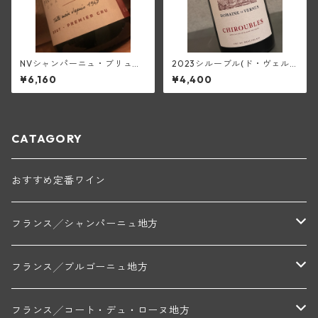
NVシャンパーニュ・ブリュッ
2023シルーブル(ド・ヴェル
ト・ブラン1級(ピエール・トリ
ニュス)
¥6,160
¥4,400
シェ)
CATAGORY
おすすめ定番ワイン
フランス╱シャンパーニュ地方
モンターニュ・ド・ランス
フランス╱ブルゴーニュ地方
トリシェ・ディディエ
コート・デ・ブラン
シャブリ地区
フランス╱コート・デュ・ローヌ地方