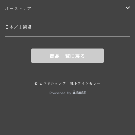
エマニュエル・ルジェ(フラジェ・エシェゾー)
マリウス・ドゥラルシュ(ペルナン・ヴェルジュレス)
ド・ヴェルニュス(レニエ)
アンドレ・ヴァタン(サンセール)
ニコラ・ジェイ
ラインガウ
オーストリア
ニコラ・ルジェ(フラジェ・エシェゾー)
ドニ・ペール・エ・フィス(ペルナン・ヴェルジュレス)
ゲオルグ・ブロイヤー
フランケン
テルメンレギオン
日本／山梨県
メオ・カミュゼ(ヴォーヌ・ロマネ)
コント・ラフォン(ムルソー)
ルドルフ・フォルスト
ヨハネスホフ・ライニッシュ
クレムスタール
メオ・カミュゼ・フレール・エ・スール(ヴォーヌ・ロマネ)
フランソワ・ミクルスキ(ムルソー)
商品一覧に戻る
セップ・モーザ―
カンプタール
アンリ・グージュ(ニュイ・サン・ジョルジュ)
バンジャマン・ルルー(ボーヌ)
マラート
ヒルシュ
ヴァーグラム
© ヒロヤショップ 地下ワインセラー
ドニ・モルテ(ジュヴレ・シャンベルタン)
ルフレーヴ(ピュリニー・モンラッシェ)
Powered by
シュタット・クレムス
シュロス・ゴベルスブルグ
二グル
ミッテルブルゲンランド
フレデリック・エスモナン(ジュヴレ・シャンベルタン)
エティエンヌ・ソゼ(ピュリニー・モンラッシェ)
ビルギット・アイヒンガー
レート
モリック
ウィーン
ベルナール・デュガ・ピィ(ジュヴレ・シャンベルタン)
ドミニク・ラフォン(ムルソー)
ユルチッチ・ゾンホーフ
ヴェーニンガー