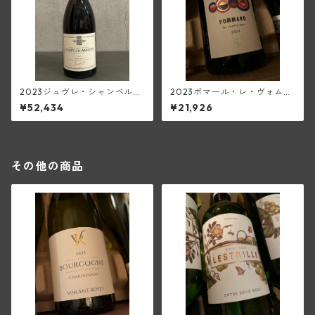
2023ジュヴレ・シャンベルタ
2023ポマール・レ・ヴォムリ
ン・オストレア(トラペ)【150
ヤン(ピエール・エ・ルイ・ト
¥52,434
¥21,926
0ml/マグナム】
ラペ)
その他の商品