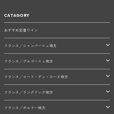
CATAGORY
おすすめ定番ワイン
フランス╱シャンパーニュ地方
モンターニュ・ド・ランス
フランス╱ブルゴーニュ地方
トリシェ・ディディエ
コート・デ・ブラン
シャブリ地区
フランス╱コート・デュ・ローヌ地方
ミッシェル・ジュネ
プティ・ポンティニィ(シャブリ)
コート・ド・ニュイ地区
北部地区
フランス╱ラングドック地方
アラン・マティアス(トネロワ)
クロード・デュガ(ジュヴレ・シャンベルタン)
ジャン・ルイ・シャーヴ(エルミタージュ)
コート・ド・ボーヌ地区
南部地区
コトー・デュ・ラングドック地区
フランス╱ボルドー地方