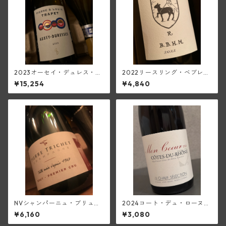
2023オーセイ・デュレス・ブ
2022リースリング・ベブレン
ラン(ピエール・エ・ルイ・ト
ハイム(トラペ)
¥15,254
¥4,840
ラペ)
NVシャンパーニュ・ブリュッ
2024コート・デュ・ローヌ・
ト・ブラン1級(ピエール・トリ
モン・クール(ジャン・ルイ・
¥6,160
¥3,080
シェ)
シャーヴ・セレクション)