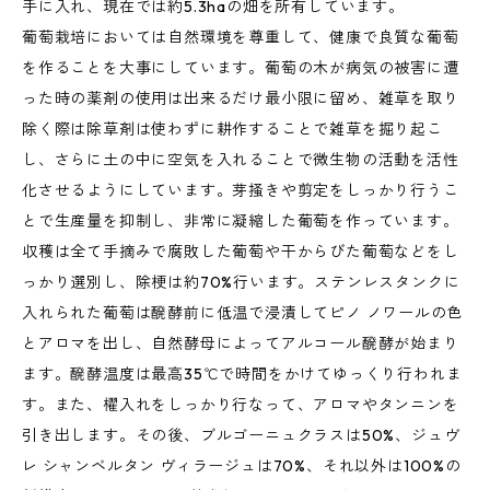
手に入れ、現在では約5.3haの畑を所有しています。
葡萄栽培においては自然環境を尊重して、健康で良質な葡萄
を作ることを大事にしています。葡萄の木が病気の被害に遭
った時の薬剤の使用は出来るだけ最小限に留め、雑草を取り
除く際は除草剤は使わずに耕作することで雑草を掘り起こ
し、さらに土の中に空気を入れることで微生物の活動を活性
化させるようにしています。芽掻きや剪定をしっかり行うこ
とで生産量を抑制し、非常に凝縮した葡萄を作っています。
収穫は全て手摘みで腐敗した葡萄や干からびた葡萄などをし
っかり選別し、除梗は約70%行います。ステンレスタンクに
入れられた葡萄は醗酵前に低温で浸漬してピノ ノワールの色
とアロマを出し、自然酵母によってアルコール醗酵が始まり
ます。醗酵温度は最高35℃で時間をかけてゆっくり行われま
す。また、櫂入れをしっかり行なって、アロマやタンニンを
引き出します。その後、ブルゴーニュクラスは50%、ジュヴ
レ シャンベルタン ヴィラージュは70%、それ以外は100%の