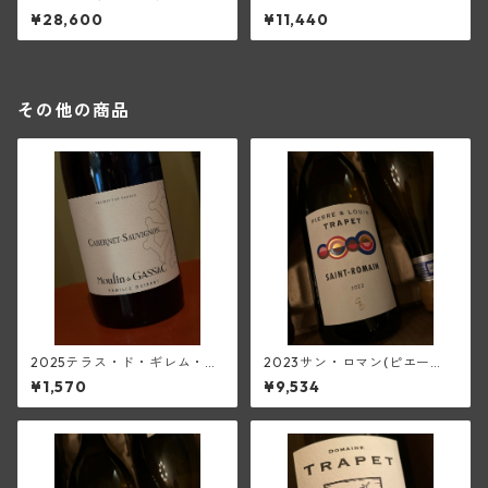
ン1級レ・コルボー(セラファ
(セラファン)
¥28,600
¥11,440
ン)
その他の商品
2025テラス・ド・ギレム・カ
2023サン・ロマン(ピエー
ベルネ・ソーヴィニヨン<ペ
ル・エ・ルイ・トラペ)
¥1,570
¥9,534
イ・ドック>(ムーラン・ド・
ガサック)