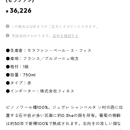
(セラファン)
36,226
¥
この商品は12点までのご注文とさせていただきます。
別途送料がかかります。
送料を確認する
●生産者：セラファン・ペール・エ・フィス
●産地：フランス╱ブルゴーニュ地方
●格付：1級
●容量：750ml
●タイプ：赤
●インポーター：株式会社フィネス
ピノ ノワール種100%。ジュヴレ シャンベルタ ン村の西に位
置する石や岩が多い区画に約0.3haの畑を所有。葡萄の樹齢
は約50年で新樽100%で熟成されます。北向きの涼しい畑な