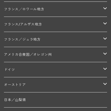
セラファン・ペール・エ・フィス(ジュヴレ・シャンベルタン)
ジャン・ルイ・シャーヴ・セレクション(エルミタージュ)
フランソワーズ・ジャニアール(ペルナン・ヴェルジュレス)
ル・ヴュー・ドンジョン(シャトーヌフ・デュ・パプ)
ド・ロルチュ(ヴァルフローネ)
コート・シャロネーズ地区
ヴァン・ド・ペイ・ド・レロー
アントル・ドゥー・メール地区
フランス╱ロワール地方
ルシアン・ボワイヨ(ジュヴレ・シャンベルタン)
マルキ・ダンジェルヴィル(ヴォルネー)
シャトー・ライヤ(シャトーヌフ・デュ・パプ)
ロワイエ(コート・デュ・クーショワ)
ムーラン・ド・ガサック
シャトー・レストリーユ
マコネ地区
メドック地区
ペイ・ナンテ地区
フランス/アルザス地方
トラペ・ペール・エ・フィス(ジュヴレ・シャンベルタン)
ジャン・マリー・ブズロー(ムルソー)
シャトー・デ・トゥール(シャトーヌフ・デュ・パプ)
A&Pド・ヴィレーヌ(ブーズロン)
マンシア・ポンセ(シャントレ)
シャトー・ル・タンプル
デ・オー・ペミオン(ムスカデ)
ボージョレ地区
サントル・ニヴェルネ地区
ロリー・ガスマン
フランス／ジュラ地方
ジョルジュ・ルーミエ(シャンボール・ミュジニー)
シャトー・ド・ラ・ヴェル╱ベルトラン・ダルヴィオ(ムルソー)
デ・ザムリエ(ヴァッケラス)
ルイ・ジャド(ジヴリ―)
フランク・ジュイヤール(ジュリエナ)
ディディエ・ダグノー(プイィ・フュメ)
トゥーレーヌ地区
アルボワ
アメリカ合衆国／オレゴン州
ブリューノ・デゾネイ・ビセイ(フラジェ・エシェゾー)
モンテリー・デュエレ・ポルシュレ(モンテリー)
ギイ・ブルトン(モルゴン)
レジス・ミネ(プイィ・フュメ)
ド・ラ・ノブレ(シノン)
ペリカン
ウィラメット・ヴァレー
ドイツ
エマニュエル・ルジェ(フラジェ・エシェゾー)
マリウス・ドゥラルシュ(ペルナン・ヴェルジュレス)
ド・ヴェルニュス(レニエ)
アンドレ・ヴァタン(サンセール)
ニコラ・ジェイ
ラインガウ
オーストリア
ニコラ・ルジェ(フラジェ・エシェゾー)
ドニ・ペール・エ・フィス(ペルナン・ヴェルジュレス)
ゲオルグ・ブロイヤー
フランケン
テルメンレギオン
日本／山梨県
メオ・カミュゼ(ヴォーヌ・ロマネ)
コント・ラフォン(ムルソー)