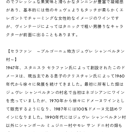
のでフレッシュな果実味と滑らかなタンニンが豊富で凝縮感
があり、基本的には他のキュヴェよりもタッチが柔らかくエ
レガントでチャーミングな女性的なイメージのワインです
が、ヴィンテージによってはタニックで粗い男勝りなキャラ
クターが前面に出ることもあります。
【セラファン ～ブルゴーニュ地方ジュヴレ シャンベルタン
村～】
1947年、スタニスラ セラファン氏によって創設されたこのド
メーヌは、現当主である息子のクリスチャン氏によって1960
年代から徐々に発展を続けてきました。最初に所有した畑は
ジュヴレ シャンベルタンの村名で当初はネゴシアンにワイン
を売っていましたが、1970年から徐々にドメーヌワインとし
て販売するようになり、1987年には100%ドメーヌ元詰めワ
インになりました。1990年代にはジュヴレ シャンベルタン村
以外にシャンボール ミュジニー村やモレ サン ドニ村の畑も