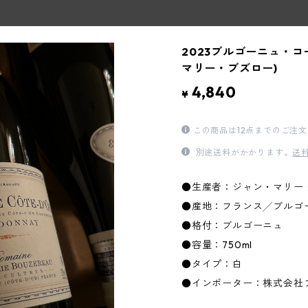
2023ブルゴーニュ・
マリー・ブズロー)
4,840
¥
この商品は12点までのご注
別途送料がかかります。
送
●生産者：ジャン・マリー
●産地：フランス╱ブルゴ
●格付：ブルゴーニュ
●容量：750ml
●タイプ：白
●インポーター：株式会社