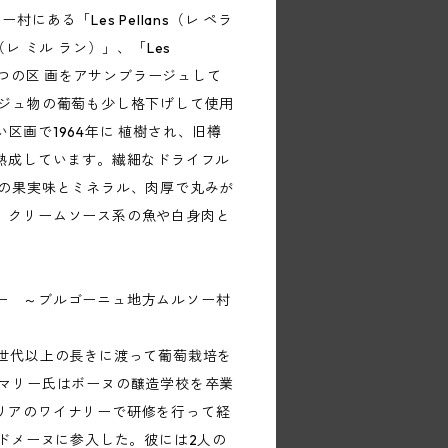
村にある「Les Pellans（レ ペラ
ds（レ ミル ラン）」、「Les
の3つの区 画をアサンブラージュして
ージュ物の葡萄も少し格下げして使用
区画で1964年に 植樹され、旧樽
月熟成しています。繊細なドライフル
系の果実味とミネラル、肉厚で丸みが
。クリームソース系の魚や白身肉と
ー ～ブルゴーニュ地方ムルソー村
0世代以上の長きに渡って葡萄栽培を
 マリー氏はボーヌの醸造学校を卒業
リアのワイナリーで研修を行って経
にドメーヌに参入した。彼には2人の