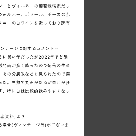
ソーとヴォルネーの葡萄栽培家だっ
ヴォルネー、ポマール、ボーヌの赤
リニーの白ワインを造っており所有
ィンテージに対するコメント～
ように暑い年だったが2022年ほど酷
較的雨が多く降ったので葡萄の生産
。その分腐敗なども見られたので選
った。早熟で丸みがあるが果汁が多
ず、特に白は比較的飲みやすくなっ
者資料｣より
る場合(ヴィンテージ等)がございま