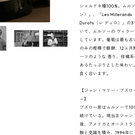
シャルドネ種100%。ムルソー
ン）」、「Les Milleran
Durots（レ デュロ）」
いて、ムルソーの ヴィラ
しています。葡萄は最も古い
のみの樫樽で醗酵、12ヵ
ーツのような 香り、柑橘
あるたっぷりとした味わい
良く合います。
【ジャン・マリー・ブズロ
～】
ブズロー家はムルソーで1
続けている。現当主ジャン
後、アメリカとオーストラ
験と見識を積み、1994年