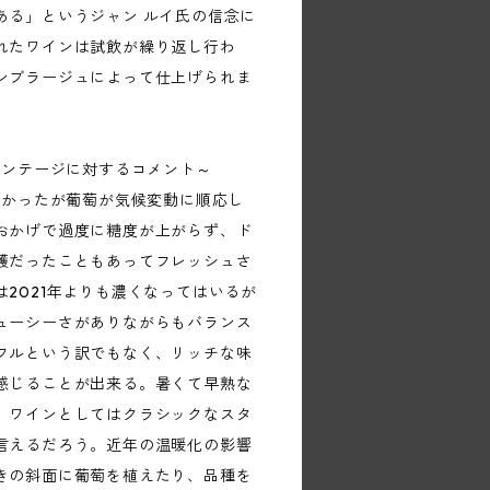
ある」というジャン ルイ氏の信念に
れたワインは試飲が繰り返し行わ
ンブラージュによって仕上げられま
ィンテージに対するコメント～
暑かったが葡萄が気候変動に順応し
おかげで過度に糖度が上がらず、ド
穫だったこともあってフレッシュさ
2021年よりも濃くなってはいるが
ューシーさがありながらもバランス
フルという訳でもなく、リッチな味
感じることが出来る。暑くて早熟な
、ワインとしてはクラシックなスタ
言えるだろう。近年の温暖化の影響
きの斜面に葡萄を植えたり、品種を