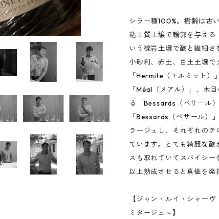
シラー種100%。樹齢は古
粘土質土壌で輪郭を与える「
いう礫岩土壌で酸と繊細さを
小砂利、赤土、白土土壌で
「Hermite（エルミッ
「Méal（メアル）」、木
る「Bessards（ベサー
「Bessards（ベサール
ラージュし、それぞれのテ
ています。とても綺麗な酸
スも取れていてスパイシー
以上熟成させると真価を発
【ジャン・ルイ・シャーヴ
ミタージュ～】