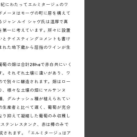
6世紀にわたってエルミタージュのワ
ドメーヌはモーヴの町に居を構えて
るジャン ルイ シャヴ氏は温厚で真
を第一に考えています。所々に設置
いとテイスティングコメントも書け
まれた地下蔵から屈指のワインが生
萄の畑は合計28haで赤白共にいく
す。それぞれ土壌に違いがあり、ワ
ので別々に醸造されます。畑はロー
り、様々な土壌の畑にマルサンヌ
種、グルナッシュ種が植えられてい
の生産者と比べて遅く、葡萄が充分
なり抑えて凝縮した葡萄のみ収穫し
はステンレスタンク、赤は樽のみで
熟成されます。「エルミタージュはア