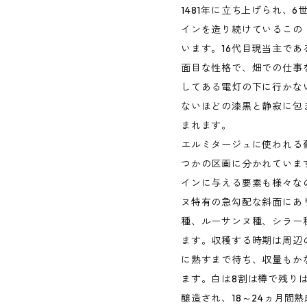
1481年に立ち上げられ、
インを造り続けているこの
います。16代目現当主であ
面目な性格で、畑での仕事
してある電灯の下に行かな
ないほどの漆黒と静寂に包
まれます。
エルミタージュに使われる葡
つかの区画に分かれていま
インに与える要素も様々な
ヌ特有の急勾配な斜面にあ
種、ルーサンヌ種、シラー
ます。収穫する時期は周辺
に熟すまで待ち、収量もか
ます。白は8割は樽で残り
醸造され、18～24ヵ月間