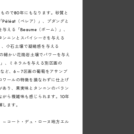
いもので80年にもなります。砂質と
Péléat（ペレア）」、プダングと
与える「Beaume（ボーム）」、
タンニンとスパイシーさを与える
ト）」、小石土壌で凝縮感を与える
目の細かい花崗岩土壌でパワーを与え
ル）」、ミネラルを与える別区画の
）」など、6～7区画の葡萄をアサンブ
ロワールの特徴を損なわずに仕上げ
があり、果実味とタンニンのバラン
ながら複雑味も感じられます。10年
揮します。
 ～コート・デュ・ローヌ地方エル