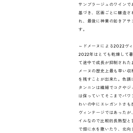
サンブラージュのワインで
基づき、区画ごとに醸造さ
れ、最後に神業の如きアサ
す。
～ドメーヌによる2022ヴ
2022年はとても乾燥して
て途中で成長が抑制された
メーヌの歴史上最も早い収
を残すことが出来た。色調は
タンニンは繊細でコクやジ
は保っていてそこまでパワ
わいの中にエレガントさも
ヴィンテージではあったが
イルなので比較的長熟型と
で畑に水を撒いたり、北向