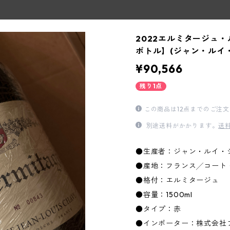
2022エルミタージュ・
ボトル】(ジャン・ルイ
¥90,566
残り1点
この商品は12点までのご注
別途送料がかかります。
送
●生産者：ジャン・ルイ・
●産地：フランス╱コート
●格付：エルミタージュ
●容量：1500ml
●タイプ：赤
●インポーター：株式会社