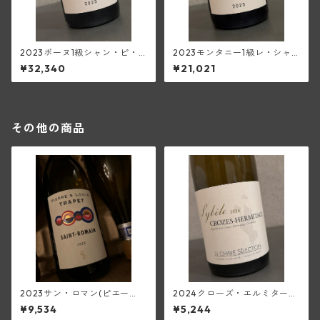
2023ボーヌ1級シャン・ピ・
2023モンタニー1級レ・シャ
モン(フランソワ・ミエ・エ・
ニオ(フランソワ・ミエ・エ・
¥32,340
¥21,021
フィス)
フィス)
その他の商品
2023サン・ロマン(ピエー
2024クローズ・エルミタージ
ル・エ・ルイ・トラペ)
ュ・ブラン・シベル(ジャン・
¥9,534
¥5,244
ルイ・シャーヴ・セレクショ