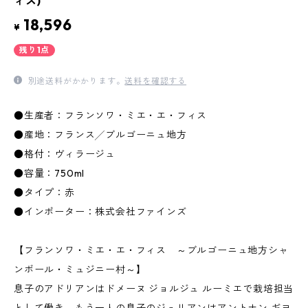
ィス)
18,596
¥
残り1点
別途送料がかかります。
送料を確認する
●生産者：フランソワ・ミエ・エ・フィス
●産地：フランス╱ブルゴーニュ地方
●格付：ヴィラージュ
●容量：750ml
●タイプ：赤
●インポーター：株式会社ファインズ
【フランソワ・ミエ・エ・フィス ～ブルゴーニュ地方シャ
ンボール・ミュジニー村～】
息子のアドリアンはドメーヌ ジョルジュ ルーミエで栽培担当