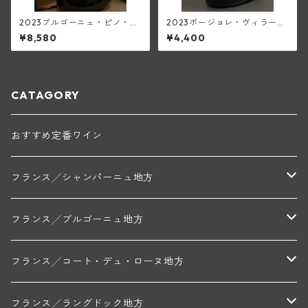
2023ブルゴーニュ・ピノ・ブ
2023ボージョレ・ヴィラージ
ラン(アンリ・グージュ)
ュ(ド・ヴェルニュス)
¥8,580
¥4,400
CATAGORY
おすすめ定番ワイン
フランス╱シャンパーニュ地方
モンターニュ・ド・ランス
フランス╱ブルゴーニュ地方
トリシェ・ディディエ
コート・デ・ブラン
シャブリ地区
フランス╱コート・デュ・ローヌ地方
ミッシェル・ジュネ
プティ・ポンティニィ(シャブリ)
コート・ド・ニュイ地区
北部地区
フランス╱ラングドック地方