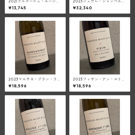
2021ブルゴーニュ・ルージ
2023ジュヴレ・シャンベルタ
ュ・レ・リュ・フランソワ(フ
ン・シャン・フラン(フランソ
¥13,745
¥32,340
ランソワ・ミエ・エ・フィス)
ワ・ミエ・エ・フィス)
2023マルサネ・ブラン・ラ・
2023フィサン・アン・ロリヴ
クロワ・ド・ボワ(フランソ
ィエ(フランソワ・ミエ・エ・
¥18,596
¥18,596
ワ・ミエ・エ・フィス)
フィス)