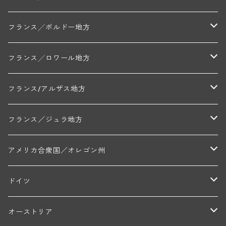
アラン・マティアス(トネロワ)
クロード・デュガ(ジュヴレ・シャンベルタン)
ジャン・ルイ・シャーヴ(エルミタージュ)
コート・ド・ボーヌ地区
南部地区
コトー・デュ・ラングドック地区
フランス╱ボルドー地方
セラファン・ペール・エ・フィス(ジュヴレ・シャンベルタン)
ジャン・ルイ・シャーヴ・セレクション(エルミタージュ)
フランソワーズ・ジャニアール(ペルナン・ヴェルジュレス)
ル・ヴュー・ドンジョン(シャトーヌフ・デュ・パプ)
ド・ロルチュ(ヴァルフローネ)
コート・シャロネーズ地区
ヴァン・ド・ペイ・ド・レロー
アントル・ドゥー・メール地区
フランス╱ロワール地方
ルシアン・ボワイヨ(ジュヴレ・シャンベルタン)
マルキ・ダンジェルヴィル(ヴォルネー)
シャトー・ライヤ(シャトーヌフ・デュ・パプ)
ロワイエ(コート・デュ・クーショワ)
ムーラン・ド・ガサック
シャトー・レストリーユ
マコネ地区
メドック地区
ペイ・ナンテ地区
フランス/アルザス地方
トラペ・ペール・エ・フィス(ジュヴレ・シャンベルタン)
ジャン・マリー・ブズロー(ムルソー)
シャトー・デ・トゥール(シャトーヌフ・デュ・パプ)
A&Pド・ヴィレーヌ(ブーズロン)
マンシア・ポンセ(シャントレ)
シャトー・ル・タンプル
デ・オー・ペミオン(ムスカデ)
ボージョレ地区
サントル・ニヴェルネ地区
ロリー・ガスマン
フランス／ジュラ地方
ジョルジュ・ルーミエ(シャンボール・ミュジニー)
シャトー・ド・ラ・ヴェル╱ベルトラン・ダルヴィオ(ムルソー)
デ・ザムリエ(ヴァッケラス)
ルイ・ジャド(ジヴリ―)
フランク・ジュイヤール(ジュリエナ)
ディディエ・ダグノー(プイィ・フュメ)
トゥーレーヌ地区
アルボワ
アメリカ合衆国／オレゴン州
ブリューノ・デゾネイ・ビセイ(フラジェ・エシェゾー)
モンテリー・デュエレ・ポルシュレ(モンテリー)
ギイ・ブルトン(モルゴン)
レジス・ミネ(プイィ・フュメ)
ド・ラ・ノブレ(シノン)
ペリカン
ウィラメット・ヴァレー
ドイツ
エマニュエル・ルジェ(フラジェ・エシェゾー)
マリウス・ドゥラルシュ(ペルナン・ヴェルジュレス)
ド・ヴェルニュス(レニエ)
アンドレ・ヴァタン(サンセール)
ニコラ・ジェイ
ラインガウ
オーストリア