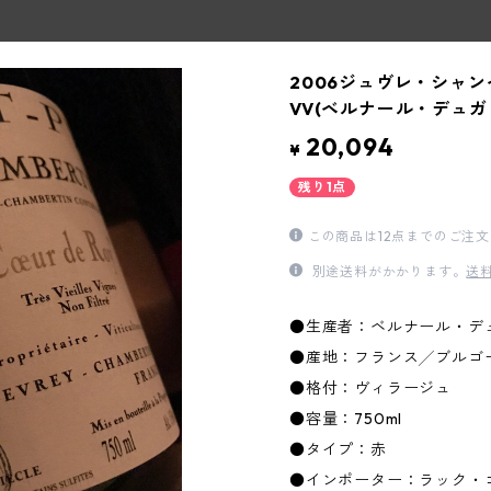
2006ジュヴレ・シャ
VV(ベルナール・デュガ
20,094
¥
残り1点
この商品は12点までのご注
別途送料がかかります。
送
●生産者：ベルナール・デ
●産地：フランス╱ブルゴ
●格付：ヴィラージュ
●容量：750ml
●タイプ：赤
●インポーター：ラック・