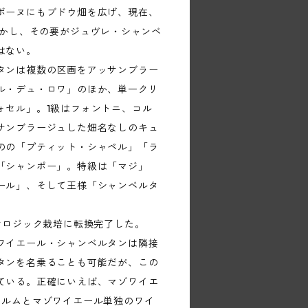
ボーヌにもブドウ畑を広げ、現在、
しかし、その要がジュヴレ・シャンベ
はない。
タンは複数の区画をアッサンブラー
ル・デュ・ロワ」のほか、単一クリ
ォセル」。1級はフォントニ、コル
サンブラージュした畑名なしのキュ
のの「プティット・シャペル」「ラ
「シャンポー」。特級は「マジ」
ール」、そして王様「シャンベルタ
オロジック栽培に転換完了した。
ワイエール・シャンベルタンは隣接
タンを名乗ることも可能だが、この
ている。正確にいえば、マゾワイエ
ャルムとマゾワイエール単独のワイ