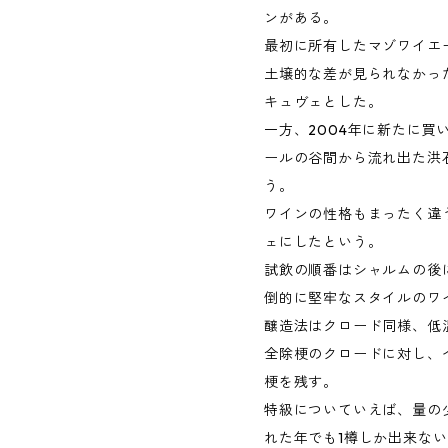
ンがある。
最初に所有したマゾワイエ
土壌的な差が見られなかっ
キュヴェとした。
一方、2004年に新たに買
ールの谷間から流れ出た洪
う。
ワインの性格もまったく違
ェにしたという。
試飲の順番はシャルムの後
倒的に堅牢なスタイルのワ
醸造法はクロード同様、低
全除梗のクロードに対し、
梗を残す。
特級についていえば、量の
れた年でも1樽しか出来ない