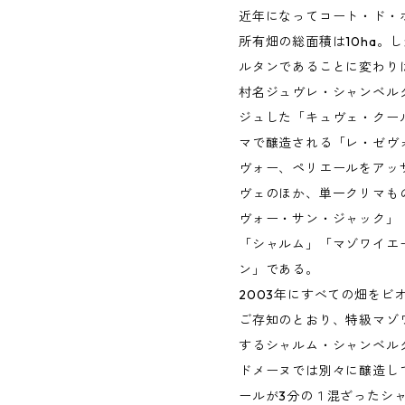
近年になってコート・ド・
所有畑の総面積は10ha。
ルタンであることに変わり
村名ジュヴレ・シャンベル
ジュした「キュヴェ・クー
マで醸造される「レ・ゼヴ
ヴォー、ペリエールをアッ
ヴェのほか、単一クリマも
ヴォー・サン・ジャック」
「シャルム」「マゾワイエ
ン」である。
2003年にすべての畑をビ
ご存知のとおり、特級マゾ
するシャルム・シャンベル
ドメーヌでは別々に醸造し
ールが3分の１混ざったシ