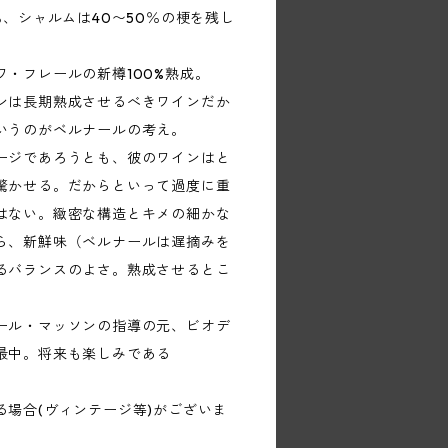
％、シャルムは40〜50％の梗を残し
・フレールの新樽100%熟成。
ンは長期熟成させるべきワインだか
いうのがベルナールの考え。
ージであろうとも、彼のワインはと
驚かせる。だからといって過度に重
はない。緻密な構造とキメの細かな
ら、新鮮味（ベルナールは遅摘みを
るバランスのよさ。熟成させるとこ
ール・マッソンの指導の元、ビオデ
最中。将来も楽しみである
る場合(ヴィンテージ等)がございま