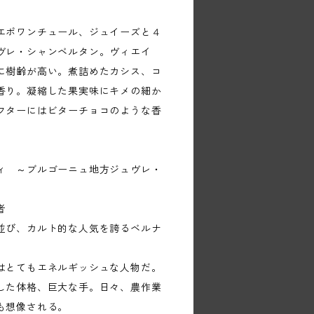
エポワンチュール、ジュイーズと４
ヴレ・シャンベルタン。ヴィエイ
に樹齢が高い。煮詰めたカシス、コ
香り。凝縮した果実味にキメの細か
フターにはビターチョコのような香
ィ ～ブルゴーニュ地方ジュヴレ・
者
並び、カルト的な人気を誇るベルナ
はとてもエネルギッシュな人物だ。
した体格、巨大な手。日々、農作業
も想像される。