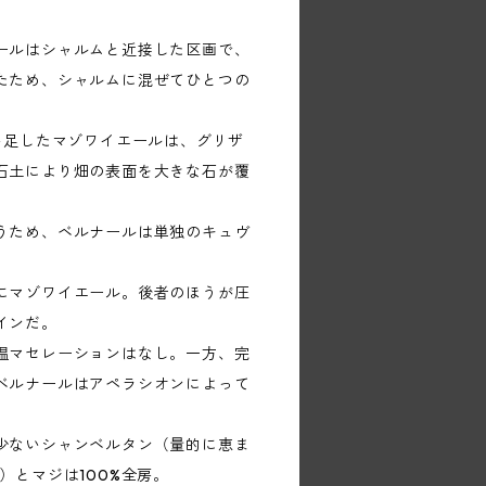
ールはシャルムと近接した区画で、
たため、シャルムに混ぜてひとつの
い足したマゾワイエールは、グリザ
石土により畑の表面を大きな石が覆
うため、ベルナールは単独のキュヴ
にマゾワイエール。後者のほうが圧
インだ。
温マセレーションはなし。一方、完
ベルナールはアペラシオンによって
少ないシャンベルタン（量的に恵ま
）とマジは100%全房。