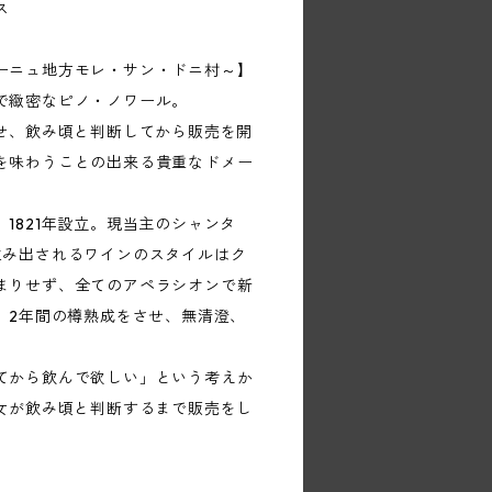
ス
ーニュ地方モレ・サン・ドニ村～】
で緻密なピノ・ノワール。
させ、飲み頃と判断してから販売を開
を味わうことの出来る貴重なドメー
1821年設立。現当主のシャンタ
生み出されるワインのスタイルはク
まりせず、全てのアペラシオンで新
、2年間の樽熟成をさせ、無清澄、
てから飲んで欲しい」という考えか
彼女が飲み頃と判断するまで販売をし