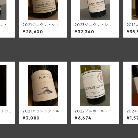
ニュ・ル
2021ジュヴレ・シャン
2023ジュヴレ・シャ
201
ュ・フ
ベルタン1級レ・コル
ンベルタン・シャン・
ョルジ
¥28,600
¥32,340
¥35,
ソ
ボー(セラファン)
フラン(フランソワ・
レ・ロ
フィ
ミエ・エ・フィス)
ツトラ
2021クラシック・ルー
2022ブルゴーニュ・
202
レ・ア
ジュ・ピク・サン・ル
アリゴテ(マルキ・ダ
レム・
¥3,080
¥6,674
¥1,5
ジュ
ー<ベルジュリー・
ンジェルヴィル)
イ・ド
ド・ロルチュ>(ド・ロ
ン・ド
ルチュ)