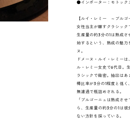
●インポーター：モトック
【ルイ・レミー ～ブルゴ
女性当主が醸すクラシック
生産量の約3分の1は熟成
始するという、熟成の魅力
ヌ。
ドメーヌ・ルイ・レミーは、
ル・レミー女史で6代目。
ラシックで緻密。抽出はあ
樽比率が3分の1程度と低く
無濾過で瓶詰めされる。
「ブルゴーニュは熟成させ
ら、生産量の約3分の1は
ない方針を採っている。