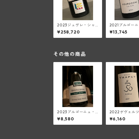
2023ジュヴレ・シャ
2021ブルゴー
ンベルタン1級レゼル
ージュ・レ・リ
¥258,720
¥13,745
ヴ(プリューレ・ロッ
ランソワ(フラン
ク)
ワ・ミエ・エ・
ス)
その他の商品
2023ブルゴーニュ・
2022ゲヴェル
ピノ・ブラン(アン
ミネール・マセ
¥8,580
¥6,160
リ・グージュ)
ンブル・オラン
(トラペ)