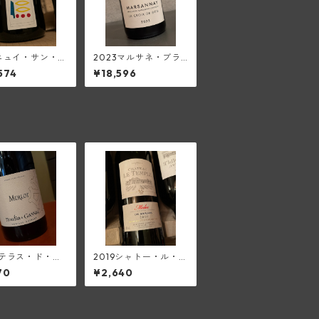
8ニュイ・サン・ジ
2023マルサネ・ブラ
ュ1級(プリュー
ン・ラ・クロワ・ド・
574
¥18,596
ック)
ボワ(フランソワ・ミ
エ・エ・フィス)
4テラス・ド・ギ
2019シャトー・ル・タ
メルロー<ペ
ンプル(メドック)
70
¥2,640
ック>(ムーラ
・ガサック)