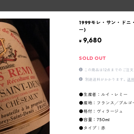
1999モレ・サン・ド
ー)
9,680
¥
SOLD OUT
この商品は12点までのご注
別途送料がかかります。
送
●生産者：ルイ・レミー
●産地：フランス╱ブルゴ
●格付：ヴィラージュ
●容量：750ml
●タイプ：赤