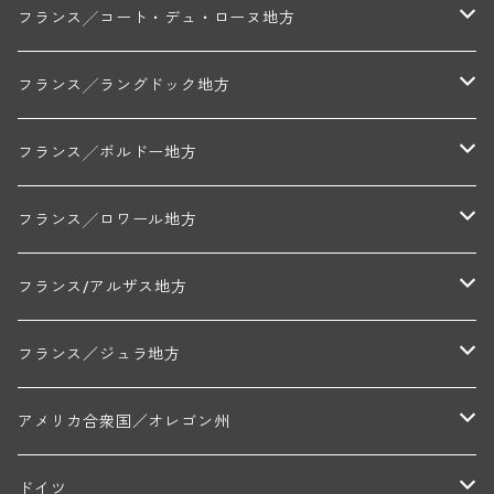
トリシェ・ディディエ
コート・デ・ブラン
シャブリ地区
フランス╱コート・デュ・ローヌ地方
ミッシェル・ジュネ
プティ・ポンティニィ(シャブリ)
コート・ド・ニュイ地区
北部地区
フランス╱ラングドック地方
アラン・マティアス(トネロワ)
クロード・デュガ(ジュヴレ・シャンベルタン)
ジャン・ルイ・シャーヴ(エルミタージュ)
コート・ド・ボーヌ地区
南部地区
コトー・デュ・ラングドック地区
フランス╱ボルドー地方
セラファン・ペール・エ・フィス(ジュヴレ・シャンベルタン)
ジャン・ルイ・シャーヴ・セレクション(エルミタージュ)
フランソワーズ・ジャニアール(ペルナン・ヴェルジュレス)
ル・ヴュー・ドンジョン(シャトーヌフ・デュ・パプ)
ド・ロルチュ(ヴァルフローネ)
コート・シャロネーズ地区
ヴァン・ド・ペイ・ド・レロー
アントル・ドゥー・メール地区
フランス╱ロワール地方
ルシアン・ボワイヨ(ジュヴレ・シャンベルタン)
マルキ・ダンジェルヴィル(ヴォルネー)
シャトー・ライヤ(シャトーヌフ・デュ・パプ)
ロワイエ(コート・デュ・クーショワ)
ムーラン・ド・ガサック
シャトー・レストリーユ
マコネ地区
メドック地区
ペイ・ナンテ地区
フランス/アルザス地方
トラペ・ペール・エ・フィス(ジュヴレ・シャンベルタン)
ジャン・マリー・ブズロー(ムルソー)
シャトー・デ・トゥール(シャトーヌフ・デュ・パプ)
A&Pド・ヴィレーヌ(ブーズロン)
マンシア・ポンセ(シャントレ)
シャトー・ル・タンプル
デ・オー・ペミオン(ムスカデ)
ボージョレ地区
サントル・ニヴェルネ地区
ロリー・ガスマン
フランス／ジュラ地方
ジョルジュ・ルーミエ(シャンボール・ミュジニー)
シャトー・ド・ラ・ヴェル╱ベルトラン・ダルヴィオ(ムルソー)
デ・ザムリエ(ヴァッケラス)
ルイ・ジャド(ジヴリ―)
フランク・ジュイヤール(ジュリエナ)
ディディエ・ダグノー(プイィ・フュメ)
トゥーレーヌ地区
アルボワ
アメリカ合衆国／オレゴン州
ブリューノ・デゾネイ・ビセイ(フラジェ・エシェゾー)
モンテリー・デュエレ・ポルシュレ(モンテリー)
ギイ・ブルトン(モルゴン)
レジス・ミネ(プイィ・フュメ)
ド・ラ・ノブレ(シノン)
ペリカン
ウィラメット・ヴァレー
ドイツ