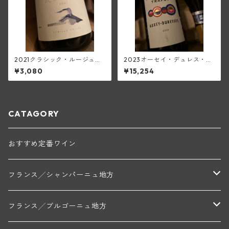
2021クラシック・ルージュ・
2023オーセイ・デュレス・ブ
ピク・サン・ルー<ベルジュリ
ラン(ピエール・エ・ルイ・ト
¥3,080
¥15,254
ー・ド・ロルチュ>(ド・ロル
ラペ)
チュ)
CATAGORY
おすすめ定番ワイン
フランス╱シャンパーニュ地方
モンターニュ・ド・ランス
フランス╱ブルゴーニュ地方