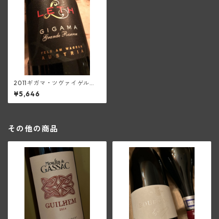
2011ギガマ・ツヴァイゲル
ト・レゼルヴェヴァート(レー
¥5,646
ト)
その他の商品