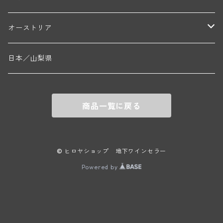
エマニュエル・ルジェ(フラジェ・エシェゾー)
マリウス・ドゥラルシュ(ペルナン・ヴェルジュレス)
ド・ヴェルニュス(レニエ)
アンドレ・ヴァタン(サンセール)
ニコラ・ジェイ
ラインガウ
オーストリア
ニコラ・ルジェ(フラジェ・エシェゾー)
ドニ・ペール・エ・フィス(ペルナン・ヴェルジュレス)
ゲオルグ・ブロイヤー
フランケン
テルメンレギオン
日本／山梨県
メオ・カミュゼ(ヴォーヌ・ロマネ)
コント・ラフォン(ムルソー)
ルドルフ・フォルスト
ヨハネスホフ・ライニッシュ
クレムスタール
メオ・カミュゼ・フレール・エ・スール(ヴォーヌ・ロマネ)
フランソワ・ミクルスキ(ムルソー)
商品一覧に戻る
セップ・モーザ―
カンプタール
アンリ・グージュ(ニュイ・サン・ジョルジュ)
バンジャマン・ルルー(ボーヌ)
マラート
ヒルシュ
ヴァーグラム
© ヒロヤショップ 地下ワインセラー
ドニ・モルテ(ジュヴレ・シャンベルタン)
ルフレーヴ(ピュリニー・モンラッシェ)
Powered by
シュタット・クレムス
シュロス・ゴベルスブルグ
二グル
ミッテルブルゲンランド
フレデリック・エスモナン(ジュヴレ・シャンベルタン)
エティエンヌ・ソゼ(ピュリニー・モンラッシェ)
ビルギット・アイヒンガー
レート
モリック
ウィーン
ベルナール・デュガ・ピィ(ジュヴレ・シャンベルタン)
ドミニク・ラフォン(ムルソー)