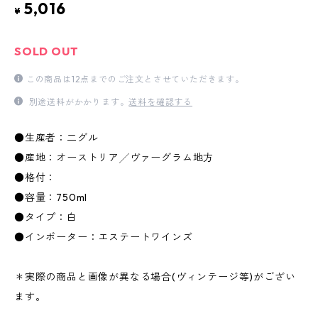
5,016
¥
SOLD OUT
この商品は12点までのご注文とさせていただきます。
別途送料がかかります。
送料を確認する
●生産者：二グル
●産地：オーストリア╱ヴァーグラム地方
●格付：
●容量：750ml
●タイプ：白
●インポーター：エステートワインズ
＊実際の商品と画像が異なる場合(ヴィンテージ等)がござい
ます。