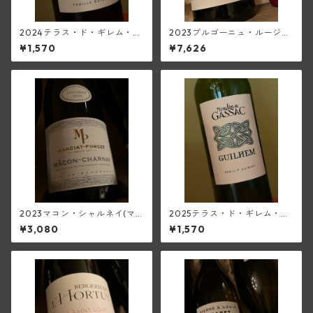
2024テラス・ド・ギレム・ル
2023ブルゴーニュ・ルージュ
ージュ・ヴィエーユ・ヴィー
(トラペ)
¥1,570
¥7,626
ニュ<ペイ・デロ―>(ムーラ
ン・ド・ガサック)
2023マコン・シャルネイ(マ
2025テラス・ド・ギレム・ブ
ンシア・ポンセ)
ラン・ヴィエーユ・ヴィーニ
¥3,080
¥1,570
ュ<ペイ・デロ―>(ムーラン・
ド・ガサック)