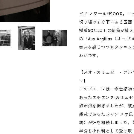
ピノ ノワール種100%。ニ
切り場のすぐ下にある区画
樹齢50年以上の葡萄が植え
の「Aux Argillas（
実味を感じつつもタンニン
わいです。
【メオ・カミュゼ ～ブル
～】
このドメーヌは、今世紀初
あったエチエンヌ カミュ
娘が畑を継ぎましたが、彼
親戚であったジャン メオ氏
親）が畑を相続しました。
半分を小作料として受け取