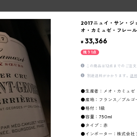
2017ニュイ・サン・ジ
オ・カミュゼ・フレール
33,366
¥
残り1点
この商品は12点までのご注
別途送料がかかります。
送
●生産者：メオ・カミュゼ
●産地：フランス╱ブルゴ
●格付：1級
●容量：750ml
●タイプ：赤
●インポーター：株式会社