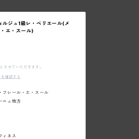
ョルジュ1級レ・ペリエール(メ
・エ・スール)
文とさせていただきます。
料を確認する
・フレール・エ・スール
ーニュ地方
フィネス