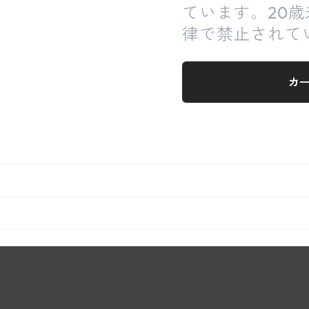
ています。20
律で禁止されて
カ