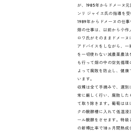
が、1985年からドメーヌ
ンリ ジャイエ氏の指導を受
1989年からドメーヌの仕
畑の仕事は、以前から小作
ロワ氏がそのままドメーヌ
アドバイスをしながら、一
を一切使わない減農薬農法
も行って畑の中の空気循環
よって腐敗を防止し、健康
います。
収穫は全て手摘みで、選別
常に厳しく行い、腐敗した
て取り除きます。葡萄はほぼ
クの醗酵槽に入れて低温浸
ール醗酵をさせます。特級と
の新樽比率で18ヵ月間熟