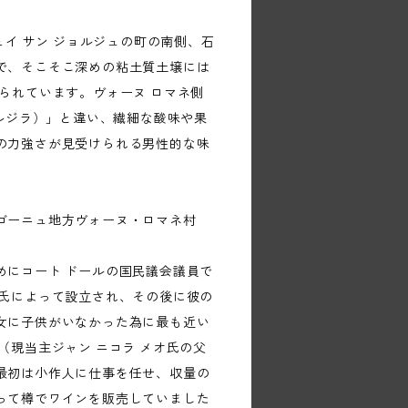
ュイ サン ジョルジュの町の南側、石
で、そこそこ深めの粘土質土壌には
られています。ヴォーヌ ロマネ側
オー ザルジラ）」と違い、繊細な酸味や果
の力強さが見受けられる男性的な味
ゴーニュ地方ヴォーヌ・ロマネ村
めにコート ドールの国民議会議員で
ゼ氏によって設立され、その後に彼の
女に子供がいなかった為に最も近い
（現当主ジャン ニコラ メオ氏の父
最初は小作人に仕事を任せ、収量の
って樽でワインを販売していました