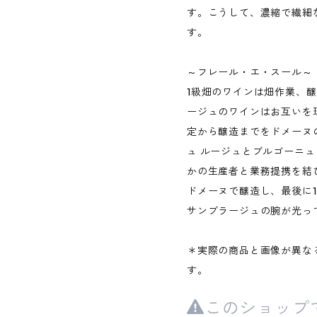
す。こうして、濃縮で繊細
す。
～フレール・エ・スール～
1級畑のワインは畑作業、
ージュのワインはお互いを
定から醸造までをドメーヌ
ュ ルージュとブルゴーニュ
かの生産者と業務提携を結
ドメーヌで醸造し、最後に
サンブラージュの腕が光っ
＊実際の商品と画像が異な
す。
このショップ