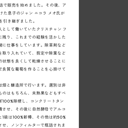
元詰で販売を始めました。その後、ア
けた息子のジャン ニコラ メオ氏が
事を引き継ぎました。
人として働いていたクリスチャン フ
に残り、これまでの経験を活かした
緒に仕事をしています。除草剤など
を取り入れていて、剪定や除葉など
の状態を良くして乾燥させることに
で良質な葡萄を作ることを心掛けて
は畑と醸造所で行います。選別は非
ものはもちろん、未熟果などもすべ
100%除梗し、コンクリートタン
漬させ、その後に自然酵母でアルコ
1級は100%新樽、その他は約50%
成させ、ノンフィルターで瓶詰されま