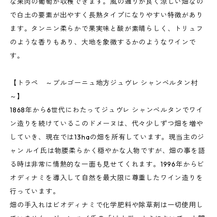
な果肉の葡萄が収穫できます。風の通りが良く涼しい畑なの
で白土の要素が出やすく長熟タイプになりやすい特徴があり
ます。タンニン柔らかで果実味と酸が素晴らしく、トリュフ
のような香りもあり、大地を象徴するかのようなワインで
す。
【トラペ ～ブルゴーニュ地方ジュヴレ シャンベルタン村
～】
1868年から6世代にわたってジュヴレ シャンベルタンでワイ
ン造りを続けているこのドメーヌは、代々少しずつ畑を増や
していき、現在では13haの畑を所有しています。現当主のジ
ャン ルイ氏は物腰柔らかく穏やかな人物ですが、畑の事を語
る時は非常に情熱的な一面も見せてくれます。1996年からビ
オディナミを導入して自然を最大限に尊重したワイン造りを
行っています。
畑の手入れはビオディナミで化学肥料や除草剤は一切使用し