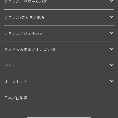
フランソワーズ・ジャニアール(ペルナン・ヴェルジュレス)
ル・ヴュー・ドンジョン(シャトーヌフ・デュ・パプ)
ド・ロルチュ(ヴァルフローネ)
コート・シャロネーズ地区
ヴァン・ド・ペイ・ド・レロー
アントル・ドゥー・メール地区
フランス╱ロワール地方
ルシアン・ボワイヨ(ジュヴレ・シャンベルタン)
マルキ・ダンジェルヴィル(ヴォルネー)
シャトー・ライヤ(シャトーヌフ・デュ・パプ)
ロワイエ(コート・デュ・クーショワ)
ムーラン・ド・ガサック
シャトー・レストリーユ
マコネ地区
メドック地区
ペイ・ナンテ地区
フランス/アルザス地方
トラペ・ペール・エ・フィス(ジュヴレ・シャンベルタン)
ジャン・マリー・ブズロー(ムルソー)
シャトー・デ・トゥール(シャトーヌフ・デュ・パプ)
A&Pド・ヴィレーヌ(ブーズロン)
マンシア・ポンセ(シャントレ)
シャトー・ル・タンプル
デ・オー・ペミオン(ムスカデ)
ボージョレ地区
サントル・ニヴェルネ地区
ロリー・ガスマン
フランス／ジュラ地方
ジョルジュ・ルーミエ(シャンボール・ミュジニー)
シャトー・ド・ラ・ヴェル╱ベルトラン・ダルヴィオ(ムルソー)
デ・ザムリエ(ヴァッケラス)
ルイ・ジャド(ジヴリ―)
フランク・ジュイヤール(ジュリエナ)
ディディエ・ダグノー(プイィ・フュメ)
トゥーレーヌ地区
アルボワ
アメリカ合衆国／オレゴン州
ブリューノ・デゾネイ・ビセイ(フラジェ・エシェゾー)
モンテリー・デュエレ・ポルシュレ(モンテリー)
ギイ・ブルトン(モルゴン)
レジス・ミネ(プイィ・フュメ)
ド・ラ・ノブレ(シノン)
ペリカン
ウィラメット・ヴァレー
ドイツ
エマニュエル・ルジェ(フラジェ・エシェゾー)
マリウス・ドゥラルシュ(ペルナン・ヴェルジュレス)
ド・ヴェルニュス(レニエ)
アンドレ・ヴァタン(サンセール)
ニコラ・ジェイ
ラインガウ
オーストリア
ニコラ・ルジェ(フラジェ・エシェゾー)
ドニ・ペール・エ・フィス(ペルナン・ヴェルジュレス)
ゲオルグ・ブロイヤー
フランケン
テルメンレギオン
日本／山梨県
メオ・カミュゼ(ヴォーヌ・ロマネ)
コント・ラフォン(ムルソー)
ルドルフ・フォルスト
ヨハネスホフ・ライニッシュ
クレムスタール