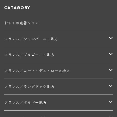
CATAGORY
おすすめ定番ワイン
フランス╱シャンパーニュ地方
モンターニュ・ド・ランス
フランス╱ブルゴーニュ地方
トリシェ・ディディエ
コート・デ・ブラン
シャブリ地区
フランス╱コート・デュ・ローヌ地方
ミッシェル・ジュネ
プティ・ポンティニィ(シャブリ)
コート・ド・ニュイ地区
北部地区
フランス╱ラングドック地方
アラン・マティアス(トネロワ)
クロード・デュガ(ジュヴレ・シャンベルタン)
ジャン・ルイ・シャーヴ(エルミタージュ)
コート・ド・ボーヌ地区
南部地区
コトー・デュ・ラングドック地区
フランス╱ボルドー地方
セラファン・ペール・エ・フィス(ジュヴレ・シャンベルタン)
ジャン・ルイ・シャーヴ・セレクション(エルミタージュ)