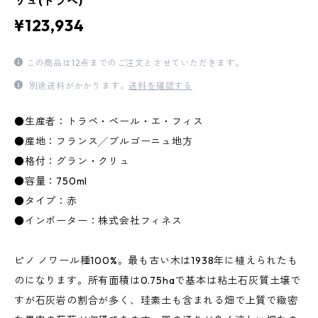
リュ(トラペ)
¥123,934
この商品は12点までのご注文とさせていただきます。
別途送料がかかります。
送料を確認する
●生産者：トラペ・ペール・エ・フィス
●産地：フランス╱ブルゴーニュ地方
●格付：グラン・クリュ
●容量：750ml
●タイプ：赤
●インポーター：株式会社フィネス
ピノ ノワール種100%。最も古い木は1938年に植えられたも
のになります。所有面積は0.75haで基本は粘土石灰質土壌で
すが石灰岩の割合が多く、珪素土も含まれる畑で上質で緻密