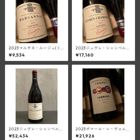
2023マルサネ・ルージュ(ト
2023ジュヴレ・シャンベルタ
ラペ)
ン(トラペ)
¥9,534
¥17,160
2023ジュヴレ・シャンベルタ
2023ポマール・レ・ヴォムリ
ン・オストレア(トラペ)【150
ヤン(ピエール・エ・ルイ・ト
¥52,434
¥21,926
0ml/マグナム】
ラペ)