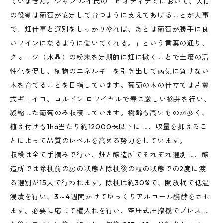
ていません。ジャン ルイ氏の「ビオディナミにおいて、人間
の役割は葡萄が安定して育つように支えてあげることが大事
で、畑仕事と選別をしっかりやれば、あとは葡萄が勝手に良
いワインになるように働いてくれる。」という言葉の通り、
クォーツ（水晶）の粉末を定期的に畑に撒くことで土壌の活
性化を促し、植物のエネルギーを引き出して病気に負けない
木を育てることを目指しています。葡萄の木の仕立ては片翼
式ギュイヨ、コルドン ロワイヤルで春に厳しい摘芽を行い、
凝縮した葡萄のみ収穫しています。樹齢も高いものが多く、
植え付けも1ha当たり約12000株以下にし、収量を抑えるこ
とによって品質のレベルを高める努力をしています。
収穫は全て手摘みで行い、畑と醸造所でそれぞれ選別し、醸
造所では除梗前の房の状態と除梗後の粒の状態での2度に渡
る選別が15人で行われます。除梗は約30%で、開放桶で低温
浸漬を行い、3～4週間かけてゆっくりアルコール醗酵をさせ
ます。必要に応じて櫂入れを行い、空圧式圧搾機でプレスし