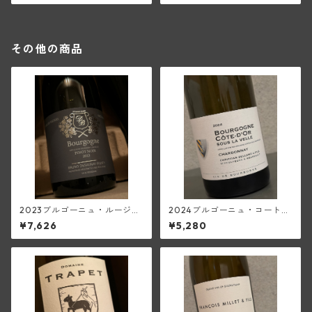
その他の商品
2023ブルゴーニュ・ルージュ
2024ブルゴーニュ・コート・
(ブリューノ・デゾネイ・ビセ
ドール・スー・ラ・ヴェル・
¥7,626
¥5,280
イ)
シャルドネ(クリスチャン・ベ
ラン・エ・フィス)