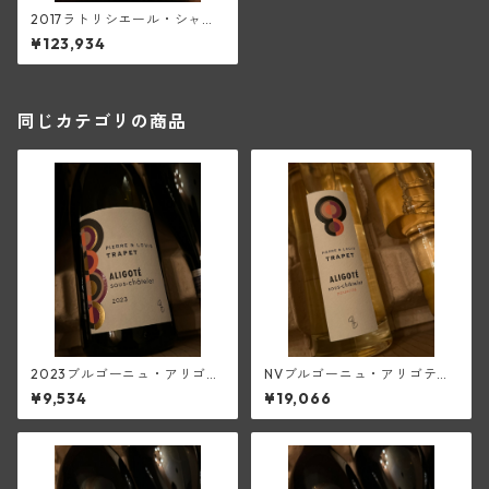
2017ラトリシエール・シャン
ベルタン・グラン・クリュ(ト
¥123,934
ラペ)
同じカテゴリの商品
2023ブルゴーニュ・アリゴ
NVブルゴーニュ・アリゴテ・
テ・スー・シャトレ(ピエー
スー・シャトレ・パスリエ【3
¥9,534
¥19,066
ル・エ・ルイ・トラペ)
75ml／白甘口】(ピエール・
エ・ルイ・トラペ)