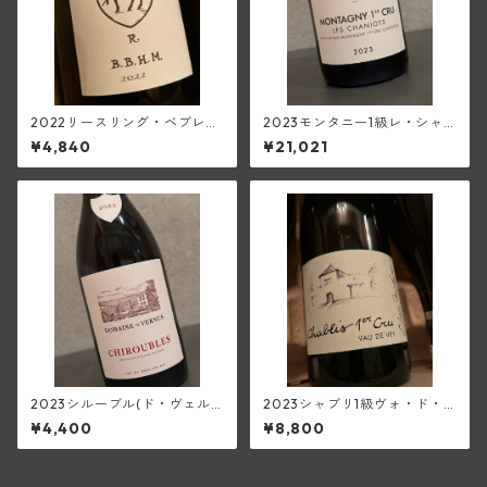
2022リースリング・ベブレン
2023モンタニー1級レ・シャ
ハイム(トラペ)
ニオ(フランソワ・ミエ・エ・
¥4,840
¥21,021
フィス)
2023シルーブル(ド・ヴェル
2023シャブリ1級ヴォ・ド・
ニュス)
ヴェイ(アラン・マティアス)
¥4,400
¥8,800