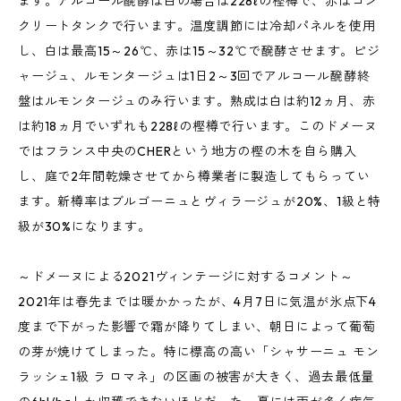
ます。アルコール醗酵は白の場合は228ℓの樫樽で、赤はコン
クリートタンクで行います。温度調節には冷却パネルを使用
し、白は最高15～26℃、赤は15～32℃で醗酵させます。ピジ
ャージュ、ルモンタージュは1日2～3回でアルコール醗酵終
盤はルモンタージュのみ行います。熟成は白は約12ヵ月、赤
は約18ヵ月でいずれも228ℓの樫樽で行います。このドメーヌ
ではフランス中央のCHERという地方の樫の木を自ら購入
し、庭で2年間乾燥させてから樽業者に製造してもらってい
ます。新樽率はブルゴーニュとヴィラージュが20%、1級と特
級が30%になります。
～ドメーヌによる2021ヴィンテージに対するコメント～
2021年は春先までは暖かかったが、4月7日に気温が氷点下4
度まで下がった影響で霜が降りてしまい、朝日によって葡萄
の芽が焼けてしまった。特に標高の高い「シャサーニュ モン
ラッシェ1級 ラ ロマネ」の区画の被害が大きく、過去最低量