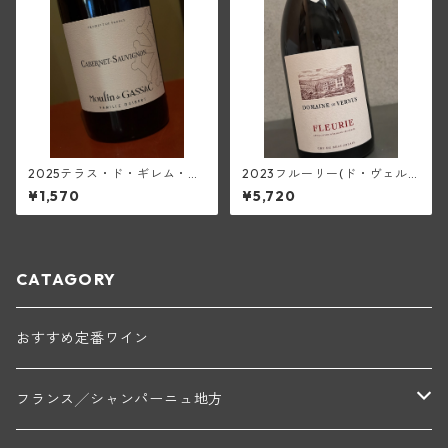
2025テラス・ド・ギレム・カ
2023フルーリー(ド・ヴェル
ベルネ・ソーヴィニヨン<ペ
ニュス)
¥1,570
¥5,720
イ・ドック>(ムーラン・ド・
ガサック)
CATAGORY
おすすめ定番ワイン
フランス╱シャンパーニュ地方