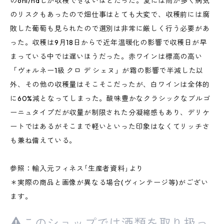
の6hl/haしか収穫できないほどだった。夏には雨が多く病気
のリスクもあったので畑仕事はとても大変で、収穫前には腐
敗した葡萄も見られたので選別は非常に厳しく行う必要があ
った。収穫は9月18日からで近年温暖化の影響で収穫日が早
まっている中では遅いほうだった。赤ワインは標高の高い
「ヴォルネー1級 クロ デ シェヌ」が霜の影響で半減した以
外、その他の収穫量はそこそこだったが、白ワインは全体的
に60%減となってしまった。酸味豊かなクラシックなブルゴ
ーニュタイプだが収量が制限された分凝縮感もあり、デリケ
ートではあるがそこまで軽いといった印象はなくてリッチさ
も兼ね備えている。
参照：輸入元フィネス｢生産者資料｣より
＊実際の商品と画像が異なる場合(ヴィンテージ等)がござい
ます。
このショップでは酒類を取り扱っ