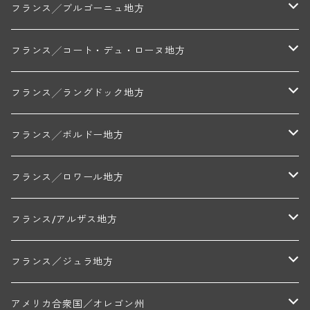
モンターニュ・ド・ランス
フランス╱ブルゴーニュ地方
トリシェ・ディディエ
コート・デ・ブラン
シャブリ地区
フランス╱コート・デュ・ローヌ地方
ミッシェル・ジュネ
プティ・ポンティニィ(シャブリ)
コート・ド・ニュイ地区
北部地区
フランス╱ラングドック地方
アラン・マティアス(トネロワ)
クロード・デュガ(ジュヴレ・シャンベルタン)
ジャン・ルイ・シャーヴ(エルミタージュ)
コート・ド・ボーヌ地区
南部地区
コトー・デュ・ラングドック地区
フランス╱ボルドー地方
セラファン・ペール・エ・フィス(ジュヴレ・シャンベルタン)
ジャン・ルイ・シャーヴ・セレクション(エルミタージュ)
フランソワーズ・ジャニアール(ペルナン・ヴェルジュレス)
ル・ヴュー・ドンジョン(シャトーヌフ・デュ・パプ)
ド・ロルチュ(ヴァルフローネ)
コート・シャロネーズ地区
ヴァン・ド・ペイ・ド・レロー
アントル・ドゥー・メール地区
フランス╱ロワール地方
ルシアン・ボワイヨ(ジュヴレ・シャンベルタン)
マルキ・ダンジェルヴィル(ヴォルネー)
シャトー・ライヤ(シャトーヌフ・デュ・パプ)
ロワイエ(コート・デュ・クーショワ)
ムーラン・ド・ガサック
シャトー・レストリーユ
マコネ地区
メドック地区
ペイ・ナンテ地区
フランス/アルザス地方
トラペ・ペール・エ・フィス(ジュヴレ・シャンベルタン)
ジャン・マリー・ブズロー(ムルソー)
シャトー・デ・トゥール(シャトーヌフ・デュ・パプ)
A&Pド・ヴィレーヌ(ブーズロン)
マンシア・ポンセ(シャントレ)
シャトー・ル・タンプル
デ・オー・ペミオン(ムスカデ)
ボージョレ地区
サントル・ニヴェルネ地区
ロリー・ガスマン
フランス／ジュラ地方
ジョルジュ・ルーミエ(シャンボール・ミュジニー)
シャトー・ド・ラ・ヴェル╱ベルトラン・ダルヴィオ(ムルソー)
デ・ザムリエ(ヴァッケラス)
ルイ・ジャド(ジヴリ―)
フランク・ジュイヤール(ジュリエナ)
ディディエ・ダグノー(プイィ・フュメ)
トゥーレーヌ地区
アルボワ
アメリカ合衆国／オレゴン州