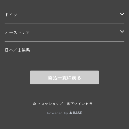
ブリューノ・デゾネイ・ビセイ(フラジェ・エシェゾー)
モンテリー・デュエレ・ポルシュレ(モンテリー)
ギイ・ブルトン(モルゴン)
レジス・ミネ(プイィ・フュメ)
ド・ラ・ノブレ(シノン)
ペリカン
ウィラメット・ヴァレー
ドイツ
エマニュエル・ルジェ(フラジェ・エシェゾー)
マリウス・ドゥラルシュ(ペルナン・ヴェルジュレス)
ド・ヴェルニュス(レニエ)
アンドレ・ヴァタン(サンセール)
ニコラ・ジェイ
ラインガウ
オーストリア
ニコラ・ルジェ(フラジェ・エシェゾー)
ドニ・ペール・エ・フィス(ペルナン・ヴェルジュレス)
ゲオルグ・ブロイヤー
フランケン
テルメンレギオン
日本／山梨県
メオ・カミュゼ(ヴォーヌ・ロマネ)
コント・ラフォン(ムルソー)
ルドルフ・フォルスト
ヨハネスホフ・ライニッシュ
クレムスタール
メオ・カミュゼ・フレール・エ・スール(ヴォーヌ・ロマネ)
フランソワ・ミクルスキ(ムルソー)
商品一覧に戻る
セップ・モーザ―
カンプタール
アンリ・グージュ(ニュイ・サン・ジョルジュ)
バンジャマン・ルルー(ボーヌ)
マラート
ヒルシュ
ヴァーグラム
© ヒロヤショップ 地下ワインセラー
ドニ・モルテ(ジュヴレ・シャンベルタン)
ルフレーヴ(ピュリニー・モンラッシェ)
Powered by
シュタット・クレムス
シュロス・ゴベルスブルグ
二グル
ミッテルブルゲンランド
フレデリック・エスモナン(ジュヴレ・シャンベルタン)
エティエンヌ・ソゼ(ピュリニー・モンラッシェ)