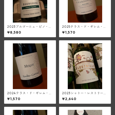
2023ブルゴーニュ・ピノ・ブ
2025テラス・ド・ギレム・シ
ラン(アンリ・グージュ)
ャルドネ<ペイ・ドック>(ムー
¥8,580
¥1,570
ラン・ド・ガサック)
2024テラス・ド・ギレム・メ
2023シャトー・レストリー
ルロー<ペイ・ドック>(ムーラ
ユ・ブラン(アントル・ドゥ
¥1,570
¥2,640
ン・ド・ガサック)
ー・メール)