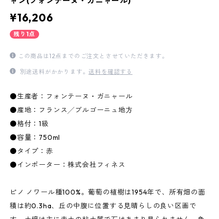
ャン(フォンテーヌ・ガニャール)
¥16,206
残り1点
この商品は12点までのご注文とさせていただきます。
別途送料がかかります。
送料を確認する
●生産者：フォンテーヌ・ガニャール
●産地：フランス╱ブルゴーニュ地方
●格付：1級
●容量：750ml
●タイプ：赤
●インポーター：株式会社フィネス
ピノ ノワール種100%。葡萄の植樹は1954年で、所有畑の面
積は約0.3ha、丘の中腹に位置する見晴らしの良い区画で