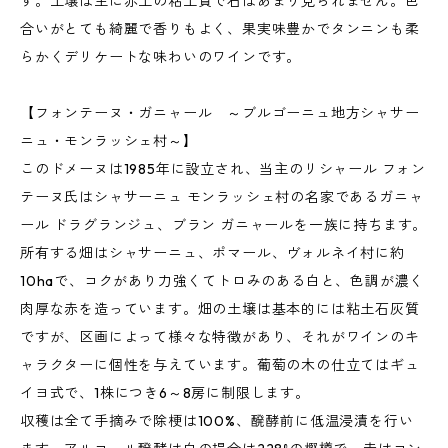
す。土壌は主に赤土の粘土質で石はあまり見られません。色
合いがとても綺麗で香りもよく、果実味豊かでタンニンも柔
らかくデリケートな味わいのワインです。
【フォンテーヌ・ガニャール ～ブルゴーニュ地方シャサー
ニュ・モンラッシェ村～】
このドメーヌは1985年に設立され、当主のリシャール フォン
テーヌ氏はシャサーニュ モンラッシェ村の名家であるガニャ
ール ドラグランジュ、ブラン ガニャールを一族に持ちます。
所有する畑はシャサーニュ、ポマール、ヴォルネイ村に約
10haで、コクがあり力強くてトロみのある白と、色調が濃く
肉厚な赤を造っています。畑の土壌は基本的には粘土石灰質
ですが、区画によって様々な特徴があり、それがワインのキ
ャラクターに個性を与えています。葡萄の木の仕立てはギュ
イヨ式で、1株につき6～8房に制限します。
収穫は全て手摘みで除梗は100%、醗酵前に低温浸漬を行い