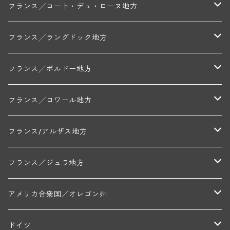
トリシェ・ディディエ
コート・デ・ブラン
シャブリ地区
フランス╱コート・デュ・ローヌ地方
ミッシェル・ジュネ
プティ・ポンティニィ(シャブリ)
コート・ド・ニュイ地区
北部地区
フランス╱ラングドック地方
アラン・マティアス(トネロワ)
クロード・デュガ(ジュヴレ・シャンベルタン)
ジャン・ルイ・シャーヴ(エルミタージュ)
コート・ド・ボーヌ地区
南部地区
コトー・デュ・ラングドック地区
フランス╱ボルドー地方
セラファン・ペール・エ・フィス(ジュヴレ・シャンベルタン)
ジャン・ルイ・シャーヴ・セレクション(エルミタージュ)
フランソワーズ・ジャニアール(ペルナン・ヴェルジュレス)
ル・ヴュー・ドンジョン(シャトーヌフ・デュ・パプ)
ド・ロルチュ(ヴァルフローネ)
コート・シャロネーズ地区
ヴァン・ド・ペイ・ド・レロー
アントル・ドゥー・メール地区
フランス╱ロワール地方
ルシアン・ボワイヨ(ジュヴレ・シャンベルタン)
マルキ・ダンジェルヴィル(ヴォルネー)
シャトー・ライヤ(シャトーヌフ・デュ・パプ)
ロワイエ(コート・デュ・クーショワ)
ムーラン・ド・ガサック
シャトー・レストリーユ
マコネ地区
メドック地区
ペイ・ナンテ地区
フランス/アルザス地方
トラペ・ペール・エ・フィス(ジュヴレ・シャンベルタン)
ジャン・マリー・ブズロー(ムルソー)
シャトー・デ・トゥール(シャトーヌフ・デュ・パプ)
A&Pド・ヴィレーヌ(ブーズロン)
マンシア・ポンセ(シャントレ)
シャトー・ル・タンプル
デ・オー・ペミオン(ムスカデ)
ボージョレ地区
サントル・ニヴェルネ地区
ロリー・ガスマン
フランス／ジュラ地方
ジョルジュ・ルーミエ(シャンボール・ミュジニー)
シャトー・ド・ラ・ヴェル╱ベルトラン・ダルヴィオ(ムルソー)
デ・ザムリエ(ヴァッケラス)
ルイ・ジャド(ジヴリ―)
フランク・ジュイヤール(ジュリエナ)
ディディエ・ダグノー(プイィ・フュメ)
トゥーレーヌ地区
アルボワ
アメリカ合衆国／オレゴン州
ブリューノ・デゾネイ・ビセイ(フラジェ・エシェゾー)
モンテリー・デュエレ・ポルシュレ(モンテリー)
ギイ・ブルトン(モルゴン)
レジス・ミネ(プイィ・フュメ)
ド・ラ・ノブレ(シノン)
ペリカン
ウィラメット・ヴァレー
ドイツ