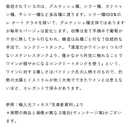
栽培されているのは、グルナッシュ種、シラー種、カリニャ
ン種、サンソー種など多品種に渡ります。シラー種100%の
レ オート テラスを除いて、グルナッシュ種主体ではあります
が毎年セパージュは変化します。収穫は全て手摘みで葡萄が
十分に熟してから行なわれ、醸造は品種ごと行なう伝統的な
手法で、コンクリートタンク。『清潔だがワインがくつろげ
ないステンレスタンクより、僅かながら外気に触れることで
ワインが穏やかになるコンクリートタンクを使う』という、
ワインに対する優しさはパトリック氏の人柄そのもので、灼
熱の太陽とミストラルが吹く大地でできたワインとは思えな
いほど、エレガントで深みがあります。
参照：輸入元フィネス｢生産者資料｣より
＊実際の商品と画像が異なる場合(ヴィンテージ等)がござい
ます。