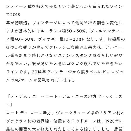
ンティーノ種を植えてみたという遊び心から造られたワイン
で2013
年が初醸造。ヴィンテージによって葡萄品種の割合は変化し
ますが基本的にはルーサンヌ種30～50%、ヴェルマンティー
ノ種40～50%、ヴィオニエ種10～20%になります。柑橘系の
爽やかな香りが豊かでフレッシュな酸味と果実味、アルコー
ル感もあまり感じさせないステンレスタンク醸造らしい軽や
かな味わい。喉が渇いたときにゴクゴク飲んでいただきたい
ワインです。2014年ヴィンテージから裏ラベルにビオロジッ
クのABマークが記載されています。
【デ・ザムリエ ～コート・デュ・ローヌ地方ヴァッケラス
～】
コート デュ ローヌ地方、ヴォークリューズ県のサリアン村と
ヴァケラス村の境界線に位置するこのドメーヌは、1928年に
最初の葡萄の木が植えられたところから始まりました。農業