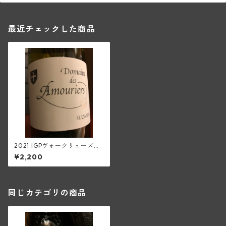
最近チェックした商品
2021 IGPヴォークリューズ・
ブラン・スザンヌ(デ・ザムリ
¥2,200
エ)
同じカテゴリの商品