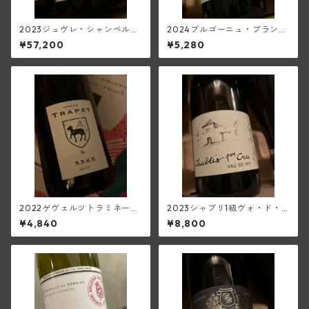
2023ジュヴレ・シャンベルタ
2024ブルゴーニュ・ブラン
ン1級オー・コンボット(トラ
(フランソワーズ・ジャニアー
¥57,200
¥5,280
ペ)
ル)
2022ゲヴェルツトラミネー
2023シャブリ1級ヴォ・ド・
ル・ベブレンハイム(トラペ)
ヴェイ(アラン・マティアス)
¥4,840
¥8,800