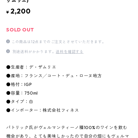
ザムリエ)
2,200
¥
SOLD OUT
この商品は12点までのご注文とさせていただきます。
別途送料がかかります。
送料を確認する
●生産者：デ・ザムリエ
●産地：フランス╱コート・デュ・ローヌ地方
●格付：IGP
●容量：750ml
●タイプ：白
●インポーター：株式会社フィネス
パトリック氏がヴェルマンティーノ種100%のワインを飲む
機会があり、とても美味しかったので自分の畑にもヴェルマ