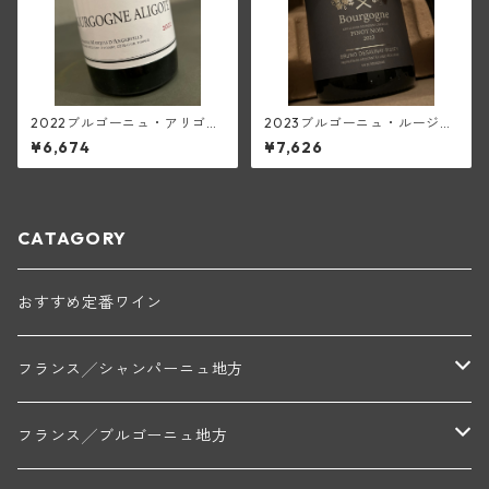
2022ブルゴーニュ・アリゴテ
2023ブルゴーニュ・ルージュ
(マルキ・ダンジェルヴィル)
(ブリューノ・デゾネイ・ビセ
¥6,674
¥7,626
イ)
CATAGORY
おすすめ定番ワイン
フランス╱シャンパーニュ地方
モンターニュ・ド・ランス
フランス╱ブルゴーニュ地方