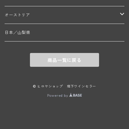
エマニュエル・ルジェ(フラジェ・エシェゾー)
マリウス・ドゥラルシュ(ペルナン・ヴェルジュレス)
ド・ヴェルニュス(レニエ)
アンドレ・ヴァタン(サンセール)
ニコラ・ジェイ
ラインガウ
オーストリア
ニコラ・ルジェ(フラジェ・エシェゾー)
ドニ・ペール・エ・フィス(ペルナン・ヴェルジュレス)
ゲオルグ・ブロイヤー
フランケン
テルメンレギオン
日本／山梨県
メオ・カミュゼ(ヴォーヌ・ロマネ)
コント・ラフォン(ムルソー)
ルドルフ・フォルスト
ヨハネスホフ・ライニッシュ
クレムスタール
メオ・カミュゼ・フレール・エ・スール(ヴォーヌ・ロマネ)
フランソワ・ミクルスキ(ムルソー)
商品一覧に戻る
セップ・モーザ―
カンプタール
アンリ・グージュ(ニュイ・サン・ジョルジュ)
バンジャマン・ルルー(ボーヌ)
マラート
ヒルシュ
ヴァーグラム
© ヒロヤショップ 地下ワインセラー
ドニ・モルテ(ジュヴレ・シャンベルタン)
ルフレーヴ(ピュリニー・モンラッシェ)
Powered by
シュタット・クレムス
シュロス・ゴベルスブルグ
二グル
ミッテルブルゲンランド
フレデリック・エスモナン(ジュヴレ・シャンベルタン)
エティエンヌ・ソゼ(ピュリニー・モンラッシェ)
ビルギット・アイヒンガー
レート
モリック
ウィーン
ベルナール・デュガ・ピィ(ジュヴレ・シャンベルタン)
ドミニク・ラフォン(ムルソー)