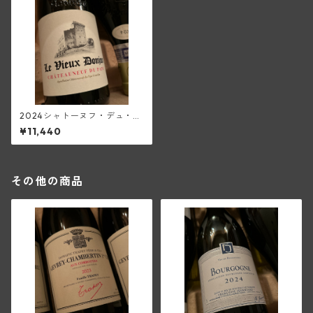
2024シャトーヌフ・デュ・パ
プ・ブラン(ル・ヴュー・ドン
¥11,440
ジョン)
その他の商品