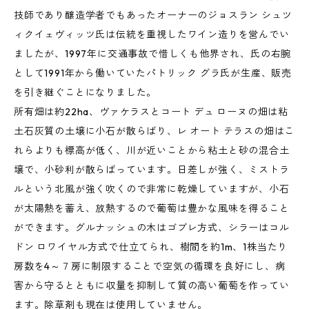
技師であり醸造学者でもあったオーナーのジョスラン シュツ
ィクイェヴィッツ氏は伝統を重視したワイン造りを営んでい
ましたが、1997年に交通事故で惜しくも他界され、氏の右腕
として1991年から働いていたパトリック グラ氏が生産、販売
を引き継ぐことになりました。
所有畑は約22ha、ヴァケラスとコート デュ ローヌの畑は粘
土石灰質の土壌に小石が散らばり、レ オート テラスの畑はこ
れらよりも標高が低く、川が近いことから粘土と砂の混合土
壌で、小砂利が散らばっています。日差しが強く、ミストラ
ルという北風が強く吹くので非常に乾燥していますが、小石
が太陽熱を蓄え、放熱するので葡萄は豊かな風味を得ること
ができます。グルナッシュの木はゴブレ方式、シラーはコル
ドン ロワイヤル方式で仕立てられ、樹間を約1m、1株当たり
房数を4～７房に制限することで空気の循環を良好にし、病
害から守るとともに収量を抑制して質の高い葡萄を作ってい
ます。除草剤も現在は使用していません。