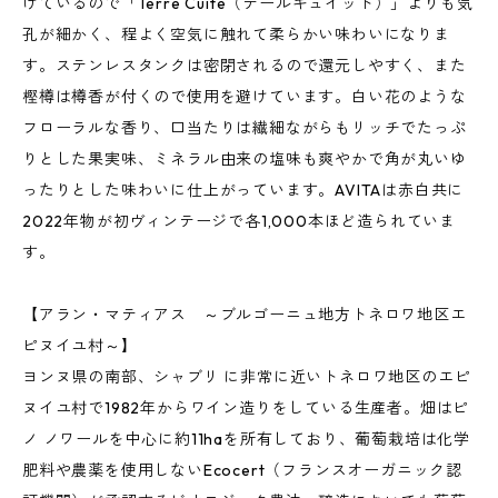
げているので「Terre Cuite（テールキュイット）」よりも気
孔が細かく、程よく空気に触れて柔らかい味わいになりま
す。ステンレスタンクは密閉されるので還元しやすく、また
樫樽は樽香が付くので使用を避けています。白い花のような
フローラルな香り、口当たりは繊細ながらもリッチでたっぷ
りとした果実味、ミネラル由来の塩味も爽やかで角が丸いゆ
ったりとした味わいに仕上がっています。AVITAは赤白共に
2022年物が初ヴィンテージで各1,000本ほど造られていま
す。
【アラン・マティアス ～ブルゴーニュ地方トネロワ地区エ
ピヌイユ村～】
ヨンヌ県の南部、シャブリ に非常に近いトネロワ地区のエピ
ヌイユ村で1982年からワイン造りをしている生産者。畑はピ
ノ ノワールを中心に約11haを所有しており、葡萄栽培は化学
肥料や農薬を使用しないEcocert（フランスオーガニック認