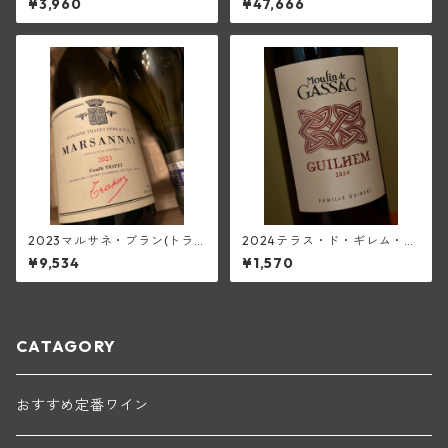
¥3,960
¥47,666
タン)
2023マルサネ・ブラン(トラ
2024テラス・ド・ギレム・ル
ペ)
ージュ・ヴィエーユ・ヴィー
¥9,534
¥1,570
ニュ<ペイ・デロ―>(ムーラ
ン・ド・ガサック)
CATAGORY
おすすめ定番ワイン