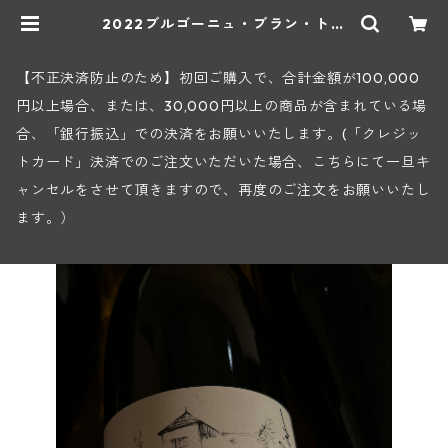
2022ブルゴーニュ・ブラン・トネ
ール・アヴィタ(アラン・マティア
ス) | ヒロヤショップ 地下ワインセ
ラー
【不正決済防止のため】初回ご購入で、合計金額が100,000
円以上場合、または、30,000円以上の商品が含まれている場
合、「銀行振込」での決済をお願いいたします。(「クレジッ
トカード」決済でのご注文いただいた場合、こちらにて一旦キ
ャンセルをさせて頂きますので、再度のご注文をお願いいたし
ます。）