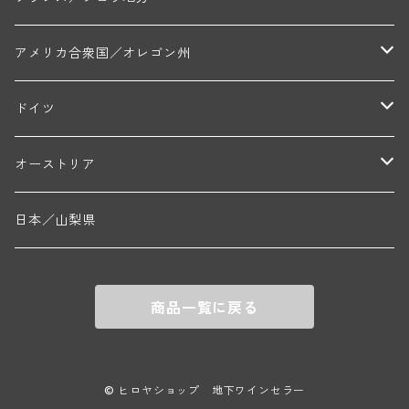
ジョルジュ・ルーミエ(シャンボール・ミュジニー)
シャトー・ド・ラ・ヴェル╱ベルトラン・ダルヴィオ(ムルソー)
デ・ザムリエ(ヴァッケラス)
ルイ・ジャド(ジヴリ―)
フランク・ジュイヤール(ジュリエナ)
ディディエ・ダグノー(プイィ・フュメ)
トゥーレーヌ地区
アルボワ
アメリカ合衆国／オレゴン州
ブリューノ・デゾネイ・ビセイ(フラジェ・エシェゾー)
モンテリー・デュエレ・ポルシュレ(モンテリー)
ギイ・ブルトン(モルゴン)
レジス・ミネ(プイィ・フュメ)
ド・ラ・ノブレ(シノン)
ペリカン
ウィラメット・ヴァレー
ドイツ
エマニュエル・ルジェ(フラジェ・エシェゾー)
マリウス・ドゥラルシュ(ペルナン・ヴェルジュレス)
ド・ヴェルニュス(レニエ)
アンドレ・ヴァタン(サンセール)
ニコラ・ジェイ
ラインガウ
オーストリア
ニコラ・ルジェ(フラジェ・エシェゾー)
ドニ・ペール・エ・フィス(ペルナン・ヴェルジュレス)
ゲオルグ・ブロイヤー
フランケン
テルメンレギオン
日本／山梨県
メオ・カミュゼ(ヴォーヌ・ロマネ)
コント・ラフォン(ムルソー)
ルドルフ・フォルスト
ヨハネスホフ・ライニッシュ
クレムスタール
メオ・カミュゼ・フレール・エ・スール(ヴォーヌ・ロマネ)
フランソワ・ミクルスキ(ムルソー)
商品一覧に戻る
セップ・モーザ―
カンプタール
アンリ・グージュ(ニュイ・サン・ジョルジュ)
バンジャマン・ルルー(ボーヌ)
マラート
ヒルシュ
ヴァーグラム
© ヒロヤショップ 地下ワインセラー
ドニ・モルテ(ジュヴレ・シャンベルタン)
ルフレーヴ(ピュリニー・モンラッシェ)