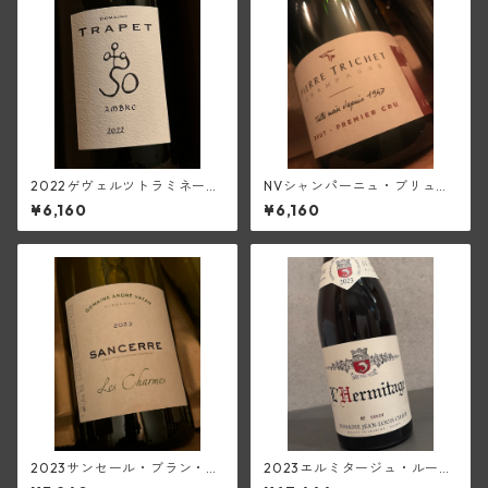
2022ゲヴェルツトラミネー
NVシャンパーニュ・ブリュッ
ル・マセレ・アンブル・オラ
ト・ブラン1級(ピエール・トリ
¥6,160
¥6,160
ンジュ(トラペ)
シェ)
2023サンセール・ブラン・
2023エルミタージュ・ルージ
レ・シャルム(アンドレ・ヴァ
ュ(ジャン・ルイ・シャーヴ)