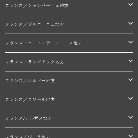
フランス╱シャンパーニュ地方
モンターニュ・ド・ランス
フランス╱ブルゴーニュ地方
トリシェ・ディディエ
コート・デ・ブラン
シャブリ地区
フランス╱コート・デュ・ローヌ地方
ミッシェル・ジュネ
プティ・ポンティニィ(シャブリ)
コート・ド・ニュイ地区
北部地区
フランス╱ラングドック地方
アラン・マティアス(トネロワ)
クロード・デュガ(ジュヴレ・シャンベルタン)
ジャン・ルイ・シャーヴ(エルミタージュ)
コート・ド・ボーヌ地区
南部地区
コトー・デュ・ラングドック地区
フランス╱ボルドー地方
セラファン・ペール・エ・フィス(ジュヴレ・シャンベルタン)
ジャン・ルイ・シャーヴ・セレクション(エルミタージュ)
フランソワーズ・ジャニアール(ペルナン・ヴェルジュレス)
ル・ヴュー・ドンジョン(シャトーヌフ・デュ・パプ)
ド・ロルチュ(ヴァルフローネ)
コート・シャロネーズ地区
ヴァン・ド・ペイ・ド・レロー
アントル・ドゥー・メール地区
フランス╱ロワール地方
ルシアン・ボワイヨ(ジュヴレ・シャンベルタン)
マルキ・ダンジェルヴィル(ヴォルネー)
シャトー・ライヤ(シャトーヌフ・デュ・パプ)
ロワイエ(コート・デュ・クーショワ)
ムーラン・ド・ガサック
シャトー・レストリーユ
マコネ地区
メドック地区
ペイ・ナンテ地区
フランス/アルザス地方
トラペ・ペール・エ・フィス(ジュヴレ・シャンベルタン)
ジャン・マリー・ブズロー(ムルソー)
シャトー・デ・トゥール(シャトーヌフ・デュ・パプ)
A&Pド・ヴィレーヌ(ブーズロン)
マンシア・ポンセ(シャントレ)
シャトー・ル・タンプル
デ・オー・ペミオン(ムスカデ)
ボージョレ地区
サントル・ニヴェルネ地区
ロリー・ガスマン
フランス／ジュラ地方