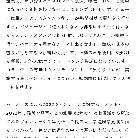
証機関）が承認するビオロジック農法。醸造においても葡萄
になるべく負担を掛けないようにポンプは使用せず、ジュー
スは重力によってタンクへ移し、24時間掛けて澱引きを行い
ます。ピジャージュ（櫂入れ）なども非常に柔らかく行いな
がらステンレスタンクで約7日間、20℃でアルコール醗酵を
行い、バラエティ豊かなアロマを出させます。熟成には木の
香りが付きすぎる新樽は使用せず、旧樽のみを使用。3分の1
が樫樽、3分の2はコンクリートタンク熟成になっています。
コラージュの有無はヴィンテージによって異なりますが、実
施する際はベントナイトにて行い、瓶詰前に1度だけフィルタ
ーに掛けます。
～ドメーヌによる2022ヴィンテージに対するコメント～
2022年は酷暑や霜害などの影響で3年続いた収穫減から解放
されたヴィンテージで年間通して夏のような温暖な気候で雨
が少なかった。芽吹きは近年の中では遅いほうだったが、そ