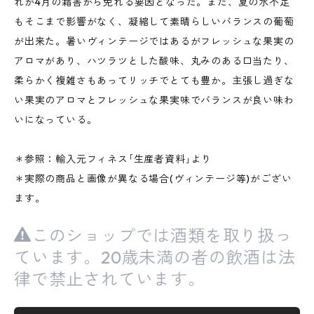
れが4月の霜害から免れる要因となった。また、夏の水不足
もそこまで影響がなく、凝縮して素晴らしいバランスの葡萄
が出来た。暑いヴィンテージではあるがフレッシュな果実の
アロマがあり、ハツラツとした酸味、丸みのある口当たり、
柔らかく複雑さもあってリッチでとても豊か。主張し過ぎな
い果実のアロマとフレッシュな果実味でバランスが良い味わ
いになっている。
＊参照：輸入元フィネス｢生産者資料｣より
＊実際の商品と画像が異なる場合(ヴィンテージ等)がござい
ます。
このショップでは酒類を取り扱っ
ています。20歳未満の者の飲酒は法
律で禁止されています。