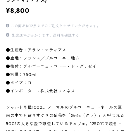
ラン・マティアス)
¥8,800
この商品は12点までのご注文とさせていただきます。
別途送料がかかります。
送料を確認する
●生産者：アラン・マティアス
●産地：フランス╱ブルゴーニュ地方
●格付：ブルゴーニュ・コトー・ド・グリゼイ
●容量：750ml
●タイプ：白
●インポーター：株式会社フィネス
シャルドネ種100%。ノーマルのブルゴーニュ トネールの区
画の中でも選りすぐりの葡萄を「Grès（グレ）」と呼ばれる
500ℓの大きな壺で醸造しているキュヴェ。1250℃で焼き上