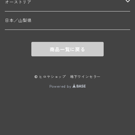
ニコラ・ジェイ
ラインガウ
オーストリア
ニコラ・ルジェ(フラジェ・エシェゾー)
ドニ・ペール・エ・フィス(ペルナン・ヴェルジュレス)
ゲオルグ・ブロイヤー
フランケン
テルメンレギオン
日本／山梨県
メオ・カミュゼ(ヴォーヌ・ロマネ)
コント・ラフォン(ムルソー)
ルドルフ・フォルスト
ヨハネスホフ・ライニッシュ
クレムスタール
メオ・カミュゼ・フレール・エ・スール(ヴォーヌ・ロマネ)
フランソワ・ミクルスキ(ムルソー)
商品一覧に戻る
セップ・モーザ―
カンプタール
アンリ・グージュ(ニュイ・サン・ジョルジュ)
バンジャマン・ルルー(ボーヌ)
マラート
ヒルシュ
ヴァーグラム
© ヒロヤショップ 地下ワインセラー
ドニ・モルテ(ジュヴレ・シャンベルタン)
ルフレーヴ(ピュリニー・モンラッシェ)
Powered by
シュタット・クレムス
シュロス・ゴベルスブルグ
二グル
ミッテルブルゲンランド
フレデリック・エスモナン(ジュヴレ・シャンベルタン)
エティエンヌ・ソゼ(ピュリニー・モンラッシェ)
ビルギット・アイヒンガー
レート
モリック
ウィーン
ベルナール・デュガ・ピィ(ジュヴレ・シャンベルタン)
ドミニク・ラフォン(ムルソー)
ユルチッチ・ゾンホーフ
ヴェーニンガー
ヴィーニンガー
ズュート・シュタイヤーマルク
ルー・デュモン(ジュヴレ・シャンベルタン)
フォンテーヌ・ガニャール(シャサーニュ・モンラッシェ)