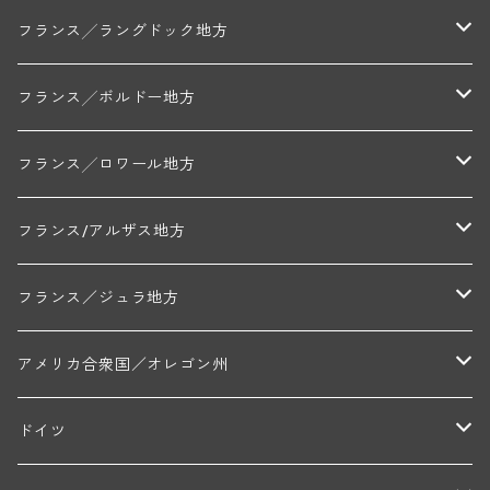
ミッシェル・ジュネ
プティ・ポンティニィ(シャブリ)
コート・ド・ニュイ地区
北部地区
フランス╱ラングドック地方
アラン・マティアス(トネロワ)
クロード・デュガ(ジュヴレ・シャンベルタン)
ジャン・ルイ・シャーヴ(エルミタージュ)
コート・ド・ボーヌ地区
南部地区
コトー・デュ・ラングドック地区
フランス╱ボルドー地方
セラファン・ペール・エ・フィス(ジュヴレ・シャンベルタン)
ジャン・ルイ・シャーヴ・セレクション(エルミタージュ)
フランソワーズ・ジャニアール(ペルナン・ヴェルジュレス)
ル・ヴュー・ドンジョン(シャトーヌフ・デュ・パプ)
ド・ロルチュ(ヴァルフローネ)
コート・シャロネーズ地区
ヴァン・ド・ペイ・ド・レロー
アントル・ドゥー・メール地区
フランス╱ロワール地方
ルシアン・ボワイヨ(ジュヴレ・シャンベルタン)
マルキ・ダンジェルヴィル(ヴォルネー)
シャトー・ライヤ(シャトーヌフ・デュ・パプ)
ロワイエ(コート・デュ・クーショワ)
ムーラン・ド・ガサック
シャトー・レストリーユ
マコネ地区
メドック地区
ペイ・ナンテ地区
フランス/アルザス地方
トラペ・ペール・エ・フィス(ジュヴレ・シャンベルタン)
ジャン・マリー・ブズロー(ムルソー)
シャトー・デ・トゥール(シャトーヌフ・デュ・パプ)
A&Pド・ヴィレーヌ(ブーズロン)
マンシア・ポンセ(シャントレ)
シャトー・ル・タンプル
デ・オー・ペミオン(ムスカデ)
ボージョレ地区
サントル・ニヴェルネ地区
ロリー・ガスマン
フランス／ジュラ地方
ジョルジュ・ルーミエ(シャンボール・ミュジニー)
シャトー・ド・ラ・ヴェル╱ベルトラン・ダルヴィオ(ムルソー)
デ・ザムリエ(ヴァッケラス)
ルイ・ジャド(ジヴリ―)
フランク・ジュイヤール(ジュリエナ)
ディディエ・ダグノー(プイィ・フュメ)
トゥーレーヌ地区
アルボワ
アメリカ合衆国／オレゴン州
ブリューノ・デゾネイ・ビセイ(フラジェ・エシェゾー)
モンテリー・デュエレ・ポルシュレ(モンテリー)
ギイ・ブルトン(モルゴン)
レジス・ミネ(プイィ・フュメ)
ド・ラ・ノブレ(シノン)
ペリカン
ウィラメット・ヴァレー
ドイツ
エマニュエル・ルジェ(フラジェ・エシェゾー)
マリウス・ドゥラルシュ(ペルナン・ヴェルジュレス)
ド・ヴェルニュス(レニエ)
アンドレ・ヴァタン(サンセール)