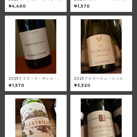
ュ(ド・ヴェルニュス)
ージュ・ヴィエーユ・ヴィー
¥4,400
¥1,570
ニュ<ペイ・デロ―>(ムーラ
ン・ド・ガサック)
2025テラス・ド・ギレム・カ
2023ブルゴーニュ・シャルド
ベルネ・ソーヴィニヨン<ペ
ネ(ロワイエ)
¥1,570
¥3,520
イ・ドック>(ムーラン・ド・
ガサック)