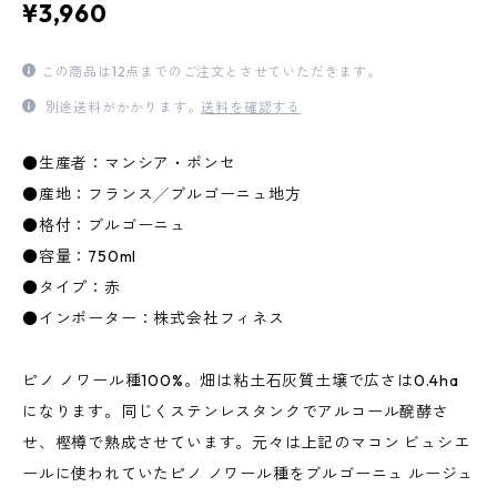
¥3,960
この商品は12点までのご注文とさせていただきます。
別途送料がかかります。
送料を確認する
●生産者：マンシア・ポンセ
●産地：フランス╱ブルゴーニュ地方
●格付：ブルゴーニュ
●容量：750ml
●タイプ：赤
●インポーター：株式会社フィネス
ピノ ノワール種100%。畑は粘土石灰質土壌で広さは0.4ha
になります。同じくステンレスタンクでアルコール醗酵さ
せ、樫樽で熟成させています。元々は上記のマコン ビュシエ
ールに使われていたピノ ノワール種をブルゴーニュ ルージュ