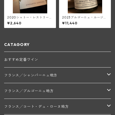
2020シャトー・レストリー
2023ブルゴーニュ・ルージュ
ユ・ルージュ(ボルドー・スー
(セラファン)
¥2,640
¥11,440
ペリュール)
CATAGORY
おすすめ定番ワイン
フランス╱シャンパーニュ地方
モンターニュ・ド・ランス
フランス╱ブルゴーニュ地方
トリシェ・ディディエ
コート・デ・ブラン
シャブリ地区
フランス╱コート・デュ・ローヌ地方