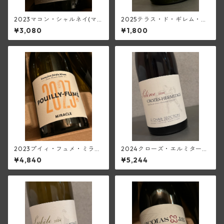
2023マコン・シャルネイ(マ
2025テラス・ド・ギレム・ヴ
ンシア・ポンセ)
ィオニエ<ペイ・ドック>(ムー
¥3,080
¥1,800
ラン・ド・ガサック)
2023プイィ・フュメ・ミラク
2024クローズ・エルミタージ
ル(レジス・ミネ)
ュ・ルージュ・シレーヌ(ジャ
¥4,840
¥5,244
ン・ルイ・シャーヴ・セレク
ション)