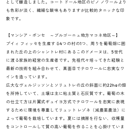
として醸造しました。コート ドール地区のピノ ノワールより
も色彩が淡く、繊細な酸味もありますが比較的タニックな印
象です。
【マンシア・ポンセ ～ブルゴーニュ地方マコネ地区～】
プイィ フィッセを生産する4つの村の1つ、周りを葡萄畑に囲
まれた丘の上のシャントレ村にあるこのドメーヌは、5世代
に渡る家族的経営の生産者です。先祖代々培ってきた経験と
最新の技術を組み合わせて、真面目でテロワールに忠実なワ
インを造っています。
広大なヴェルジッソンとソリュトレの丘の斜面に約22haの畑
を所持していて、土壌は主に粘土質と石灰質です。葡萄の木
の仕立て方は片翼式ギュイヨ方式でテロワールを忠実に表現
するために環境を尊重してリュット レゾネ（減農薬農法）に
よって葡萄を栽培しています。夏には摘房を行ない、収穫量
をコントロールして質の高い葡萄を作ることを心掛けていま