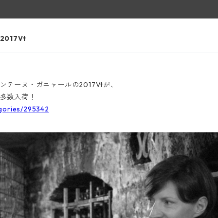
017Vt
テーヌ・ガニャールの2017Vtが、
多数入荷！
egories/295342